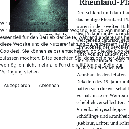
Rheinland-Pf
Deutschland und damit a
das heutige Rheinland-Pf
Wir benutzen Cookies
waren in der zweiten Häl
Wir nutzen Cookies auf unserer Website. Einige von ihnen 
des 19. Jahrhunderts noc
Foto: Dr. Werner Hofäcker
essenziell für den Betrieb der Seite, während andere uns he
weitgehend agrarisch gepr
diese Website und die Nutzererfahrung zu verbessern (Tra
Ein Großteil der Bevölke
Cookies). Sie können selbst entscheiden, ob Sie die Cooki
lebte von der Landwirtsc
zulassen möchten. Bitte beachten Sie, dass bei einer Able
und in Rheinland-Pfalz
womöglich nicht mehr alle Funktionalitäten der Seite zur
insbesondere auch vom
Verfügung stehen.
Weinbau. In den letzten
Dekaden des 19. Jahrhund
Akzeptieren
Ablehnen
hatten sich die wirtschaft
Verhältnisse im Weinbau
erheblich verschlechtert. 
Amerika eingeschleppte
Schädlinge und Krankhei
(Reblaus, Echter und Fals