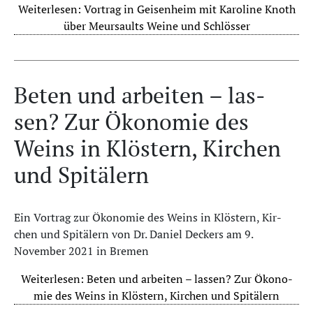
Weiterlesen: Vortrag in Geisenheim mit Karoline Knoth
über Meursaults Weine und Schlösser
Be­ten und ar­bei­ten – las­
sen? Zur Öko­no­mie des
Weins in Klös­tern, Kir­chen
und Spi­tä­lern
Ein Vortrag zur Öko­no­mie des Weins in Klös­tern, Kir­
chen und Spi­tä­lern von Dr. Daniel Deckers am 9.
November 2021 in Bremen
Weiterlesen: Be­ten und ar­bei­ten – las­sen? Zur Öko­no­
mie des Weins in Klös­tern, Kir­chen und Spi­tä­lern