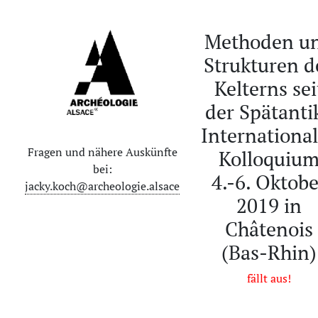
Methoden u
Strukturen d
Kelterns sei
der Spätanti
Internationa
Fragen und nähere Auskünfte
Kolloquiu
bei:
4.-6. Oktobe
jacky.koch@archeologie.alsace
2019 in
Châtenois
(Bas-Rhin)
fällt aus!