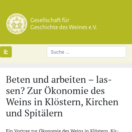
Be­ten und ar­bei­ten – las­
sen? Zur Öko­no­mie des
Weins in Klös­tern, Kir­chen
und Spi­tä­lern
Ein Vortrag zur Öko­no­mie des Weins in Klös­tern, Kir­