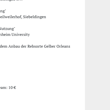
ung"
 Geilweilerhof, Siebeldingen
 Nutzung"
senheim University
dem Anbau der Rebsorte Gelber Orleans
eam: 10 €