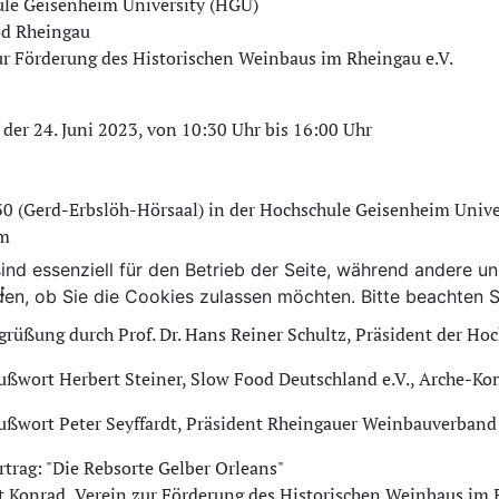
ule Geisenheim University (HGU)
od Rheingau
ur Förderung des Historischen Weinbaus im Rheingau e.V.
 der 24. Juni 2023, von 10:30 Uhr bis 16:00 Uhr
30 (Gerd-Erbslöh-Hörsaal) in der Hochschule Geisenheim Unive
im
ind essenziell für den Betrieb der Seite, während andere u
:
den, ob Sie die Cookies zulassen möchten. Bitte beachten S
grüßung durch Prof. Dr. Hans Reiner Schultz, Präsident der H
ußwort Herbert Steiner, Slow Food Deutschland e.V., Arche-K
ußwort Peter Seyffardt, Präsident Rheingauer Weinbauverband 
rtrag: "Die Rebsorte Gelber Orleans"
 Konrad, Verein zur Förderung des Historischen Weinbaus im 