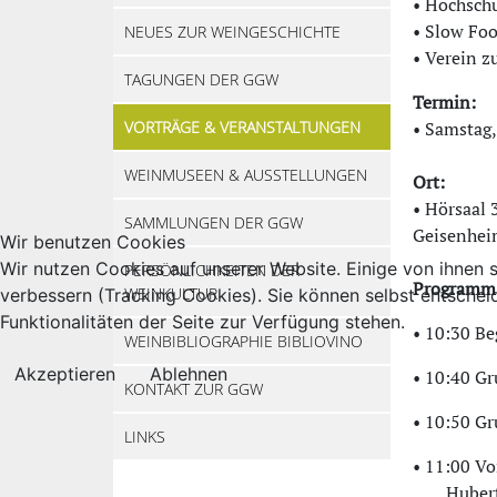
• Hochsch
• Slow Fo
NEUES ZUR WEINGESCHICHTE
• Verein z
TAGUNGEN DER GGW
Termin:
VORTRÄGE & VERANSTALTUNGEN
• Samstag,
WEINMUSEEN & AUSSTELLUNGEN
Ort:
• Hörsaal 
SAMMLUNGEN DER GGW
Geisenhe
Wir benutzen Cookies
Wir nutzen Cookies auf unserer Website. Einige von ihnen s
PERSÖNLICHKEITEN DER
Programm
WEINKULTUR
verbessern (Tracking Cookies). Sie können selbst entschei
Funktionalitäten der Seite zur Verfügung stehen.
• 10:30 Be
WEINBIBLIOGRAPHIE BIBLIOVINO
Akzeptieren
Ablehnen
• 10:40 Gr
KONTAKT ZUR GGW
• 10:50 Gr
LINKS
• 11:00 Vo
Hubert