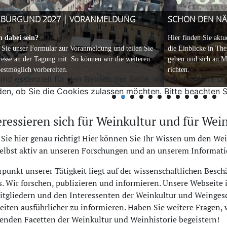
 BURGUND 2027 | VORANMELDUNG
SCHON DEN NÄ
lgenden Artikel.
E) vom sog.
n dabei sein?
„no safe level“
beim Konsum alkoholischer Getränke und insbesonde
Hier finden Sie aktu
n Sie unser Formular zur Voranmeldung und teilen Sie
die Einblicke in Th
Sendung bereit war, mit Vertretern des Wissenschaftlichen Beirates einen Fakt
eresse an der Tagung mit. So können wir die weiteren
geben und sich an Mi
estmöglich vorbereiten.
richten.
bitten. Denn sie befassen sich ehrenamtlich und unabhängig mit den Auswirku
ind essenziell für den Betrieb der Seite, während andere u
den, ob Sie die Cookies zulassen möchten. Bitte beachten S
krinologie und Diabetologie (Baden Baden). Außerdem haben wir mit Prof. Dr. N
eressieren sich für Weinkultur und für Wei
Sie hier genau richtig! Hier können Sie Ihr Wissen um den We
Fragen an Prof. Dr. Kristian Rett (PDF)
selbst aktiv an unseren Forschungen und an unserem Informati
punkt unserer Tätigkeit liegt auf der wissenschaftlichen Besch
. Wir forschen, publizieren und informieren. Unsere Webseite
tgliedern und den Interessenten der Weinkultur und Weingeschi
eiten ausführlicher zu informieren. Haben Sie weitere Fragen, 
nden Facetten der Weinkultur und Weinhistorie begeistern!
Fragen an Prof. Dr. Nicolai Worm (PDF)