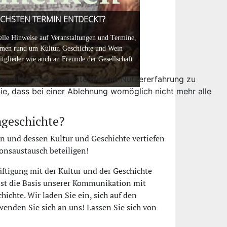
CHSTEN TERMIN ENTDECKT?
DIE RÖMISCHE WEINK
GLAN IM FOKUS
re auch beim Wein auf. Bereits der erste Tropfen sei gefährlich, so die Bots
elle Hinweise auf Veranstaltungen und Termine,
Am 24. April beleuchtete ei
emen rund um Kultur, Geschichte und Wein
encheck durchzuführen, denn seine Aussagen in der Sendung entsprechen nachweis
und Erforschung der römisc
tglieder wie auch an Freunde der Gesellschaft
Glan. Jetzt mehr dazu in der
ngen des Weinkonsums und alkoholischer Getränke in der Bandbreite des mode
ns helfen, diese Website und die Nutzererfahrung zu
ie, dass bei einer Ablehnung womöglich nicht mehr alle
icolai Worm gesprochen. Er ist Ernährungswissenschaftler und Publizist, Prof
ngeschichte?
in und dessen Kultur und Geschichte vertiefen
onsaustausch beteiligen!
äftigung mit der Kultur und der Geschichte
 ist die Basis unserer Kommunikation mit
chte. Wir laden Sie ein, sich auf den
wenden Sie sich an uns! Lassen Sie sich von