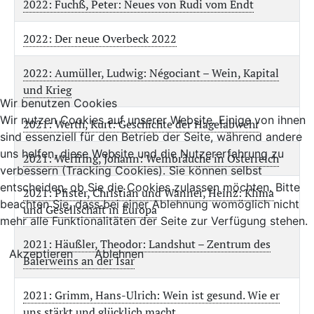
2022: Fuchß, Peter: Neues von Rudi vom Endt
2022: Der neue Overbeck 2022
2022: Aumüller, Ludwig: Négociant – Wein, Kapital
und Krieg
Wir benutzen Cookies
Wir nutzen Cookies auf unserer Website. Einige von ihnen
2021: Werth, Kurt: Geschichte der Hagelabwehr
sind essenziell für den Betrieb der Seite, während andere
uns helfen, diese Website und die Nutzererfahrung zu
2021: Werfring, Johann: Weinbräuche in Österreich
verbessern (Tracking Cookies). Sie können selbst
entscheiden, ob Sie die Cookies zulassen möchten. Bitte
2021: Pfister, Christian und Wanner, Heinz: Klima
beachten Sie, dass bei einer Ablehnung womöglich nicht
und Gesellschaft in Europa
mehr alle Funktionalitäten der Seite zur Verfügung stehen.
2021: Häußler, Theodor: Landshut – Zentrum des
Akzeptieren
Ablehnen
Baierweins an der Isar
2021: Grimm, Hans-Ulrich: Wein ist gesund. Wie er
uns stärkt und glücklich macht