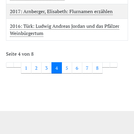
2017: Arnberger, Elisabeth: Flurnamen erzählen
2016: Türk: Ludwig Andreas Jordan und das Pfälzer
Weinbürgertum
Seite 4 von 8
1
2
3
4
5
6
7
8