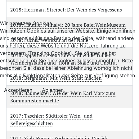
2018: Herrman; Streibel: Der Wein des Vergessens
Wir benutzen Cookies
2018: Häußler; Mihalyi: 20 Jahre BaierWeinMuseum
Wir nutzen Cookies auf unserer Website. Einige von ihnen
sind essenziell für den Betrieb der Seite, während andere
2018: Fuchß: Weinbau an der Nahe
uns helfen, diese Website und die Nutzererfahrung zu
verbessern (Tracking Cookies). Sie können selbst
2018: Epperlein: Neuntöter und wilde Tulpen –
entscheiden, ob Sie die Cookies zulassen möchten. Bitte
Weinbergsfauna und -flora an Saale und Unstrut
beachten Sie, dass bei einer Ablehnung womöglich nicht
mehr alle Funktionalitäten der Seite zur Verfügung stehen.
2018: Bergmann: Mit Wein Staat machen
Akzeptieren
Ablehnen
2018: Baumeister: Wie der Wein Karl Marx zum
Kommunisten machte
2017: Taschler: Südtiroler Wein- und
Kellereigeschichten
2017: Sieh-Burens: Korkenzieher im Gepäck