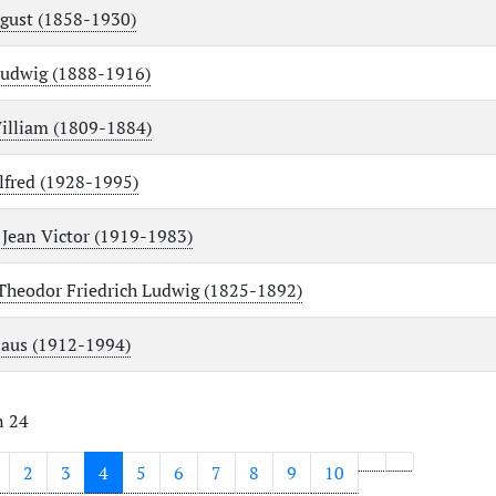
gust (1858-1930)
Ludwig (1888-1916)
illiam (1809-1884)
Alfred (1928-1995)
, Jean Victor (1919-1983)
 Theodor Friedrich Ludwig (1825-1892)
laus (1912-1994)
n 24
2
3
4
5
6
7
8
9
10