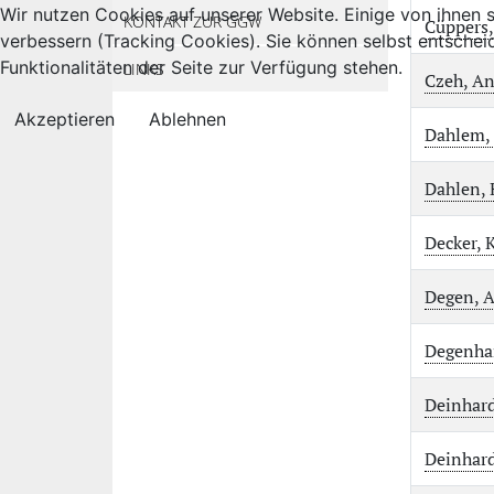
Wir nutzen Cookies auf unserer Website. Einige von ihnen s
KONTAKT ZUR GGW
Cüppers,
verbessern (Tracking Cookies). Sie können selbst entschei
Funktionalitäten der Seite zur Verfügung stehen.
LINKS
Czeh, An
Akzeptieren
Ablehnen
Dahlem,
Dahlen, 
Decker, 
Degen, A
Degenhar
Deinhard
Deinhard