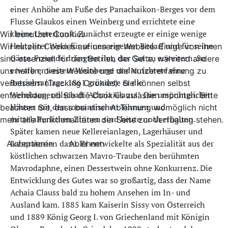
einer Anhöhe am Fuße des Panachaikon-Berges vor dem
Flusse Glaukos einen Weinberg und errichtete eine
kleine Unterkunft. Zunächst erzeugte er einige wenige
Wir benutzen Cookies
Hektoliter Wein für seinen eigenen Bedarf und für seine
Wir nutzen Cookies auf unserer Website. Einige von ihnen
Gäste. Freunde drängten ihn, das Gut zu erweitern. So
sind essenziell für den Betrieb der Seite, während andere
erwarb er weitere Weinberge und errichtete eine
uns helfen, diese Website und die Nutzererfahrung zu
Betriebsanlage. 1861 gründete er die
verbessern (Tracking Cookies). Sie können selbst
Weinbaugesellschaft "Achaia Clauss". Die ursprünglichen
entscheiden, ob Sie die Cookies zulassen möchten. Bitte
Häuser mit den romantischen Türmen und
beachten Sie, dass bei einer Ablehnung womöglich nicht
mittelalterlichen Zinnen sind heute noch erhalten.
mehr alle Funktionalitäten der Seite zur Verfügung stehen.
Später kamen neue Kellereianlagen, Lagerhäuser und
Laboratorien dazu. Er entwickelte als Spezialität aus der
Akzeptieren
Ablehnen
köstlichen schwarzen Mavro-Traube den berühmten
Mavrodaphne, einen Dessertwein ohne Konkurrenz. Die
Entwicklung des Gutes war so großartig, dass der Name
Achaia Clauss bald zu hohem Ansehen im In- und
Ausland kam. 1885 kam Kaiserin Sissy von Österreich
und 1889 König Georg I. von Griechenland mit Königin