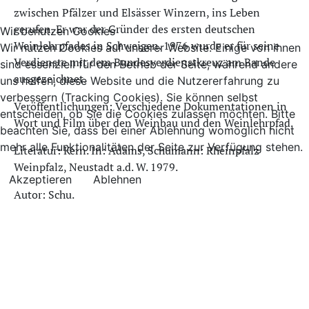
zwischen Pfälzer und Elsässer Winzern, ins Leben
gerufen. Er war der Gründer des ersten deutschen
Wir benutzen Cookies
Weinlehrpfades in Schweigen. 1976 wurde er für seine
Wir nutzen Cookies auf unserer Website. Einige von ihnen
Verdienste mit dem Bundesverdienstkreuz am Bande
sind essenziell für den Betrieb der Seite, während andere
ausgezeichnet.
uns helfen, diese Website und die Nutzererfahrung zu
verbessern (Tracking Cookies). Sie können selbst
Veröffentlichungen: Verschiedene Dokumentationen in
entscheiden, ob Sie die Cookies zulassen möchten. Bitte
Wort und Film über den Weinbau und den Weinlehrpfad.
beachten Sie, dass bei einer Ablehnung womöglich nicht
mehr alle Funktionalitäten der Seite zur Verfügung stehen.
Literatur: Kern. In: Adams, Schumann: Rheinpfalz
Weinpfalz, Neustadt a.d. W. 1979.
Akzeptieren
Ablehnen
Autor: Schu.