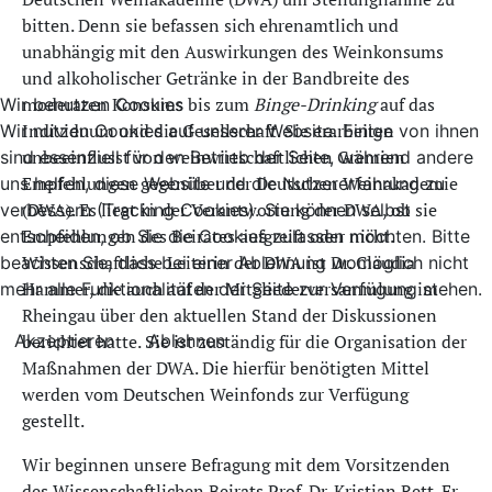
bitten. Denn sie befassen sich ehrenamtlich und
unabhängig mit den Auswirkungen des Weinkonsums
und alkoholischer Getränke in der Bandbreite des
moderaten Konsums bis zum
Binge-Drinking
auf das
Wir benutzen Cookies
Individuum und die Gesellschaft. Sie erarbeiten
Wir nutzen Cookies auf unserer Website. Einige von ihnen
unbeeinflusst von weinwirtschaftlichen Gremien
sind essenziell für den Betrieb der Seite, während andere
Empfehlungen gegenüber der Deutschen Weinakademie
uns helfen, diese Website und die Nutzererfahrung zu
(DWA). Es liegt in der Verantwortung der DWA, ob sie
verbessern (Tracking Cookies). Sie können selbst
Empfehlungen des Beirates aufgreift oder nicht.
entscheiden, ob Sie die Cookies zulassen möchten. Bitte
Wissenschaftliche Leiterin der DWA ist Dr. Claudia
beachten Sie, dass bei einer Ablehnung womöglich nicht
Hammer, die auch auf der Mitgliederversammlung im
mehr alle Funktionalitäten der Seite zur Verfügung stehen.
Rheingau über den aktuellen Stand der Diskussionen
berichtet hatte. Sie ist zuständig für die Organisation der
Akzeptieren
Ablehnen
Maßnahmen der DWA. Die hierfür benötigten Mittel
werden vom Deutschen Weinfonds zur Verfügung
gestellt.
Wir beginnen unsere Befragung mit dem Vorsitzenden
des Wissenschaftlichen Beirats Prof. Dr. Kristian Rett. Er