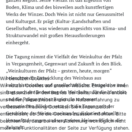
ganzen Region. Seine Vielfalt ist das Ergebnis von
Boden, Klima und des bisweilen auch kunstfertigen
Werks der Winzer. Doch Wein ist nicht nur Genussmittel
und Kulturgut. Er prägt (Kultur-)Landschaften und
Gesellschaften, was wiederum angesichts von Klima- und
Strukturwandel mit großen Herausforderungen
einhergeht.
Die Tagung nimmt die Vielfalt der Weinkultur der Pfalz
in Vergangenheit, Gegenwart und Zukunft in den Blick.
„Weinkulturen der Pfalz – gestern, heute, morgen“
beleuchtet die Entwicklung des Weinbaus aus
Wir benutzen Cookies
kulturhistorischer und gesellschaftlicher Perspektive und
Wir nutzen Cookies auf unserer Website. Einige von ihnen
fragt nach der Bedeutung der Weinkultur für die Identität
sind essenziell für den Betrieb der Seite, während andere
und die Prägung einer Region. In mehreren
uns helfen, diese Website und die Nutzererfahrung zu
thematischen Blöcken setzt sich die Tagung mit der
verbessern (Tracking Cookies). Sie können selbst
Geschichte des Weins auseinander, diskutiert aktuelle
entscheiden, ob Sie die Cookies zulassen möchten. Bitte
Herausforderungen und wagt einen kleinen Blick in die
beachten Sie, dass bei einer Ablehnung womöglich nicht
Zukunft.
mehr alle Funktionalitäten der Seite zur Verfügung stehen.