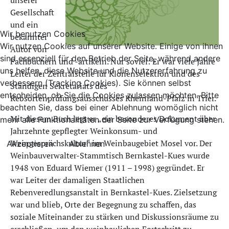
unserer
Gesellschaft
und ein
Wir benutzen Cookies
bekannter
Wir nutzen Cookies auf unserer Website. Einige von ihnen
Autor von
sind essenziell für den Betrieb der Seite, während andere
Fachbüchern und -artikeln. Nur soviel: Er war viele Jahre
uns helfen, diese Website und die Nutzererfahrung zu
Leiter der Zentralstelle für Klonenselektion und des
verbessern (Tracking Cookies). Sie können selbst
Ständigen Sekretariats des
entscheiden, ob Sie die Cookies zulassen möchten. Bitte
Rebsortenprüfungsausschusses Rheinland-Pfalz in Trier.
beachten Sie, dass bei einer Ablehnung womöglich nicht
Mit diesem Buch legt er „ein besonderes Dokument über
mehr alle Funktionalitäten der Seite zur Verfügung stehen.
Jahrzehnte gepflegter Weinkonsum- und
Weingesprächskultur“ im Weinbaugebiet Mosel vor. Der
Akzeptieren
Ablehnen
Weinbauverwalter-Stammtisch Bernkastel-Kues wurde
1948 von Eduard Wiemer (1911 – 1998) gegründet. Er
war Leiter der damaligen Staatlichen
Rebenveredlungsanstalt in Bernkastel-Kues. Zielsetzung
war und blieb, Orte der Begegnung zu schaffen, das
soziale Miteinander zu stärken und Diskussionsräume zu