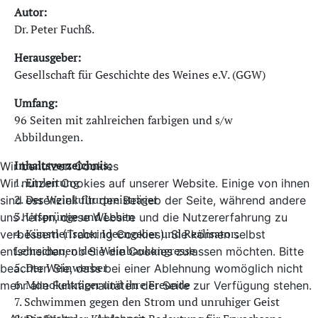
Autor:
Dr. Peter Fuchß.
Herausgeber:
Gesellschaft für Geschichte des Weines e.V. (GGW)
Umfang:
96 Seiten mit zahlreichen farbigen und s/w
Abbildungen.
Inhaltsverzeichnis:
Wir benutzen Cookies
1. Einleitung
Wir nutzen Cookies auf unserer Website. Einige von ihnen
2. Der Weinkulturpreisträger
sind essenziell für den Betrieb der Seite, während andere
3. Ursprünge und Leben
uns helfen, diese Website und die Nutzererfahrung zu
4. Künstlerischer Ideengeber und Realisator:
verbessern (Tracking Cookies). Sie können selbst
Lehrschauen der Weinbaukongresse
entscheiden, ob Sie die Cookies zulassen möchten. Bitte
5. Der Weinwerber
beachten Sie, dass bei einer Ablehnung womöglich nicht
6. Monokelträger und ihre Freunde
mehr alle Funktionalitäten der Seite zur Verfügung stehen.
7. Schwimmen gegen den Strom und unruhiger Geist