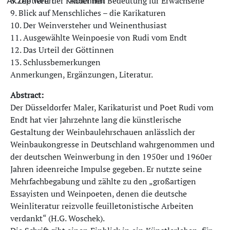
8. Die Welt der Kinder mit Bedeutung für Erwachsene
Akzeptieren
Ablehnen
9. Blick auf Menschliches – die Karikaturen
10. Der Weinversteher und Weinenthusiast
11. Ausgewählte Weinpoesie von Rudi vom Endt
12. Das Urteil der Göttinnen
13. Schlussbemerkungen
Anmerkungen, Ergänzungen, Literatur.
Abstract:
Der Düsseldorfer Maler, Karikaturist und Poet Rudi vom
Endt hat vier Jahrzehnte lang die künstlerische
Gestaltung der Weinbaulehrschauen anlässlich der
Weinbaukongresse in Deutschland wahrgenommen und
der deutschen Weinwerbung in den 1950er und 1960er
Jahren ideenreiche Impulse gegeben. Er nutzte seine
Mehrfachbegabung und zählte zu den „großartigen
Essayisten und Weinpoeten, denen die deutsche
Weinliteratur reizvolle feuilletonistische Arbeiten
verdankt“ (H.G. Woschek).