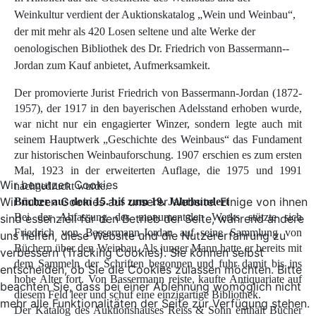
Weinkultur verdient der Auk­tionskatalog „Wein und Weinbau“,
der mit mehr als 420 Losen seltene und alte Werke der
oenologischen Bibliothek des Dr. Friedrich von Bassermann-­
Jordan zum Kauf anbietet, Aufmerksamkeit.
Der promovierte Jurist Friedrich von Bassermann-Jordan (1872-
1957), der 1917 in den bayerischen Adelsstand erhoben wurde,
war nicht nur ein engagierter Winzer, sondern legte auch mit
seinem Hauptwerk „Geschichte des Weinbaus“ das Fundament
zur historischen Weinbauforschung. 1907 erschien es zum ersten
Mal, 1923 in der erweiterten Auflage, die 1975 und 1991
Wir benutzen Cookies
nachgedruckt wurde.
Wir nutzen Cookies auf unserer Website. Einige von ihnen
Bücher aus dem 15. bis zum 19. Jahrhundert
Bei der Abfassung des monumentalen Werks stützte sich
sind essenziell für den Betrieb der Seite, während andere
Friedrich von Bassermann-­Jordan auf seine Sammlung von
uns helfen, diese Website und die Nutzererfahrung zu
Büchern über den Weinbau. Als junger Mann hatte er bereits mit
verbessern (Tracking Cookies). Sie können selbst
dem Sammeln der Schriften begonnen und fuhr damit bis ins
entscheiden, ob Sie die Cookies zulassen möchten. Bitte
hohe Alter fort. Von Bassermann reiste, kaufte Antiquariate auf
beachten Sie, dass bei einer Ablehnung womöglich nicht
diesem Feld leer und schuf eine einzigartige Bibliothek.
mehr alle Funktionalitäten der Seite zur Verfügung stehen.
Der Katalog des Auktionshauses Reiss & Sohn enthält Bücher