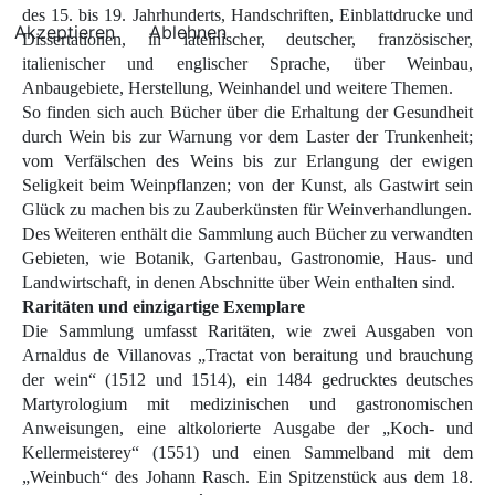
des 15. bis 19. Jahrhunderts, Handschriften, Einblattdrucke und
Akzeptieren
Ablehnen
Dissertationen, in lateinischer, deutscher, fran­zösischer,
italienischer und englischer Sprache, über Weinbau,
Anbaugebiete, Herstellung, Weinhandel und weitere Themen.
So finden sich auch Bücher über die Erhaltung der Gesundheit
durch Wein bis zur Warnung vor dem Laster der Trunkenheit;
vom Verfälschen des Weins bis zur Erlangung der ewigen
Seligkeit beim Weinpflanzen; von der Kunst, als Gastwirt sein
Glück zu machen bis zu Zauberkünsten für Weinverhandlungen.
Des Weiteren enthält die Sammlung auch Bücher zu verwandten
Gebieten, wie Botanik, Gartenbau, Gastronomie, Haus- und
Landwirtschaft, in denen Abschnitte über Wein enthalten sind.
Raritäten und einzigartige Exemplare
Die Sammlung umfasst Raritäten, wie zwei Ausgaben von
Arnaldus de Villanovas „Tractat von beraitung und brauchung
der wein“ (1512 und 1514), ein 1484 gedrucktes deutsches
Martyrologium mit medizinischen und gastronomischen
Anweisungen, eine altkolorierte Ausgabe der „Koch- und
Kellermeisterey“ (1551) und einen Sammelband mit dem
„Weinbuch“ des Johann Rasch. Ein Spitzenstück aus dem 18.