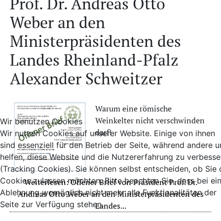
Prof. Dr. Andreas Otto
Weber an den
Ministerpräsidenten des
Landes Rheinland-Pfalz
Alexander Schweitzer
Warum eine römische
Weinkelter nicht verschwinden
Wir benutzen Cookies
darf!
Wir nutzen Cookies auf unserer Website. Einige von ihnen
sind essenziell für den Betrieb der Seite, während andere u
helfen, diese Website und die Nutzererfahrung zu verbesse
(Tracking Cookies). Sie können selbst entscheiden, ob Sie 
Cookies zulassen möchten. Bitte beachten Sie, dass bei ei
Weiterlesen: Offener Brief von Präsident Prof. Dr.
Ablehnung womöglich nicht mehr alle Funktionalitäten der
Andreas Otto Weber an den Ministerpräsidenten des
Seite zur Verfügung stehen.
Landes...