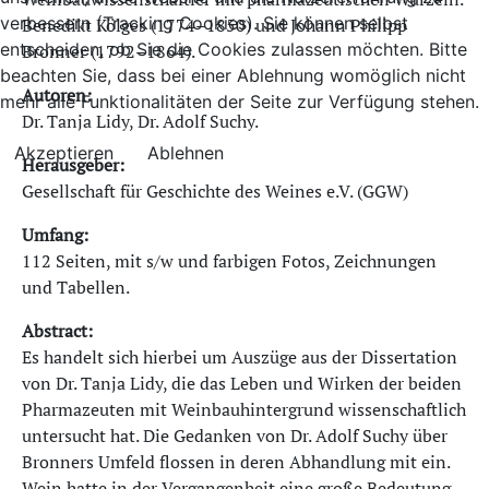
verbessern (Tracking Cookies). Sie können selbst
Benedikt Kölges (1774–1850) und Johann Philipp
entscheiden, ob Sie die Cookies zulassen möchten. Bitte
Bronner (1792–1864).
beachten Sie, dass bei einer Ablehnung womöglich nicht
Autoren:
mehr alle Funktionalitäten der Seite zur Verfügung stehen.
Dr. Tanja Lidy, Dr. Adolf Suchy.
Akzeptieren
Ablehnen
Herausgeber:
Gesellschaft für Geschichte des Weines e.V. (GGW)
Umfang:
112 Seiten, mit s/w und farbigen Fotos, Zeichnungen
und Tabellen.
Abstract:
Es handelt sich hierbei um Auszüge aus der Dissertation
von Dr. Tanja Lidy, die das Leben und Wirken der beiden
Pharmazeuten mit Weinbauhintergrund wissenschaftlich
untersucht hat. Die Gedanken von Dr. Adolf Suchy über
Bronners Umfeld flossen in deren Abhandlung mit ein.
Wein hatte in der Vergangenheit eine große Bedeutung