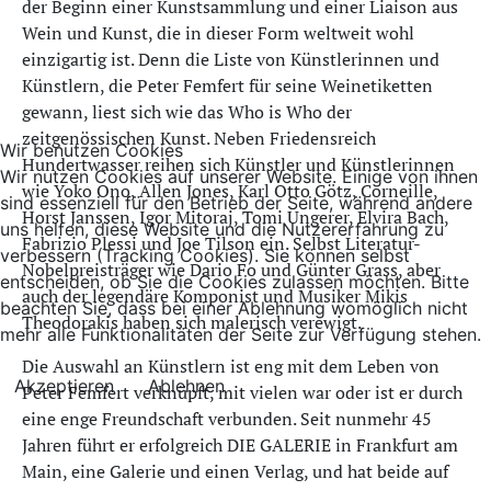
der Beginn einer Kunstsammlung und einer Liaison aus
Wein und Kunst, die in dieser Form weltweit wohl
einzigartig ist. Denn die Liste von Künstlerinnen und
Künstlern, die Peter Femfert für seine Weinetiketten
gewann, liest sich wie das Who is Who der
zeitgenössischen Kunst. Neben Friedensreich
Wir benutzen Cookies
Hundertwasser reihen sich Künstler und Künstlerinnen
Wir nutzen Cookies auf unserer Website. Einige von ihnen
wie Yoko Ono, Allen Jones, Karl Otto Götz, Corneille,
sind essenziell für den Betrieb der Seite, während andere
Horst Janssen, Igor Mitoraj, Tomi Ungerer, Elvira Bach,
uns helfen, diese Website und die Nutzererfahrung zu
Fabrizio Plessi und Joe Tilson ein. Selbst Literatur-
verbessern (Tracking Cookies). Sie können selbst
Nobelpreisträger wie Dario Fo und Günter Grass, aber
entscheiden, ob Sie die Cookies zulassen möchten. Bitte
auch der legendäre Komponist und Musiker Mikis
beachten Sie, dass bei einer Ablehnung womöglich nicht
Theodorakis haben sich malerisch verewigt.
mehr alle Funktionalitäten der Seite zur Verfügung stehen.
Die Auswahl an Künstlern ist eng mit dem Leben von
Akzeptieren
Ablehnen
Peter Femfert verknüpft, mit vielen war oder ist er durch
eine enge Freundschaft verbunden. Seit nunmehr 45
Jahren führt er erfolgreich DIE GALERIE in Frankfurt am
Main, eine Galerie und einen Verlag, und hat beide auf