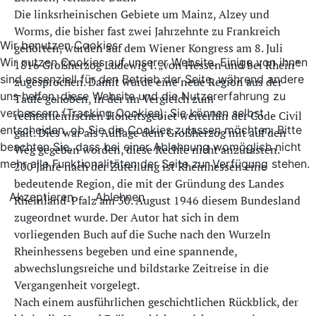
Die linksrheinischen Gebiete um Mainz, Alzey und
Worms, die bisher fast zwei Jahrzehnte zu Frankreich
Wir benutzen Cookies
gehörten, wurden auf dem Wiener Kongress am 8. Juli
Wir nutzen Cookies auf unserer Website. Einige von ihnen
1816 Großherzog Ludewig I. „von Hessen und bei Rhein“
sind essenziell für den Betrieb der Seite, während andere
zugesprochen. Damit wurde eine neue Region aus der
uns helfen, diese Website und die Nutzererfahrung zu
Taufe gehoben, in der im Vergleich zum
verbessern (Tracking Cookies). Sie können selbst
rechtsrheinischen Hoheitsgebiet weiterhin der Code Civil
entscheiden, ob Sie die Cookies zulassen möchten. Bitte
galt. Dies war als Auflage dem Großherzog mit auf den
beachten Sie, dass bei einer Ablehnung womöglich nicht
Weg gegeben worden, diese Rechte nicht anzutasten.
mehr alle Funktionalitäten der Seite zur Verfügung stehen.
200 Jahre nach der Zuteilung ist Rheinhessen eine
bedeutende Region, die mit der Gründung des Landes
Akzeptieren
Ablehnen
Rheinland-Pfalz am 30. August 1946 diesem Bundesland
zugeordnet wurde. Der Autor hat sich in dem
vorliegenden Buch auf die Suche nach den Wurzeln
Rheinhessens begeben und eine spannende,
abwechslungsreiche und bildstarke Zeitreise in die
Vergangenheit vorgelegt.
Nach einem ausführlichen geschichtlichen Rückblick, der