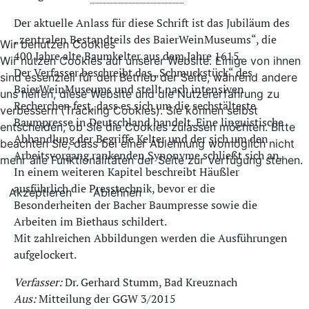
Der aktuelle Anlass für diese Schrift ist das Jubiläum des
„zentralen Bestandteils des BaierWeinMuseums“, die
Wir benutzen Cookies
400 Jahre alte Baumkelter aus dem Jahre 1615.
Wir nutzen Cookies auf unserer Website. Einige von ihnen
Der Verfasser beschreibt das „Schmuckstück“ des
sind essenziell für den Betrieb der Seite, während andere
BaierWeinMuseums und stellt nach intensiven
uns helfen, diese Website und die Nutzererfahrung zu
Recherchen fest, dass es sich um die sechstälteste
verbessern (Tracking Cookies). Sie können selbst
Baumpresse in Deutschland handelt. Eine linguistische
entscheiden, ob Sie die Cookies zulassen möchten. Bitte
Abhandlung der Begriffe Kelter und der sich um den
beachten Sie, dass bei einer Ablehnung womöglich nicht
Arbeitsvorgang rankenden Synonyme schließt sich an.
mehr alle Funktionalitäten der Seite zur Verfügung stehen.
In einem weiteren Kapitel beschreibt Häußler
ausführlich die Presstechnik, bevor er die
Akzeptieren
Ablehnen
Besonderheiten der Bacher Baumpresse sowie die
Arbeiten im Biethaus schildert.
Mit zahlreichen Abbildungen werden die Ausführungen
aufgelockert.
Verfasser:
Dr. Gerhard Stumm, Bad Kreuznach
Aus:
Mitteilung der GGW 3/2015