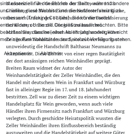
Marksteine in der Geschichte der Stadt waren 1128
sind essenziell für den Betrieb der Seite, während andere
Gründung und Bau des Zisterzienserklosters mit Kirche,
uns helfen, diese Website und die Nutzererfahrung zu
aber auch Anfang des 17. Jahrhunderts die Barockisierung
verbessern (Tracking Cookies). Sie können selbst
des Klosters Unterzell. Die größten baulichen
entscheiden, ob Sie die Cookies zulassen möchten. Bitte
Maßnahmen fanden jedoch im 18. Jahrhundert, einer
beachten Sie, dass bei einer Ablehnung womöglich nicht
Zeit großen Wohlstandes statt, wobei bei vielen Bauten
mehr alle Funktionalitäten der Seite zur Verfügung stehen.
unzweideutig die Handschrift Balthasar Neumanns zu
Akzeptieren
erkennen ist. Diese Zeit ist von einer regen Bautätigkeit
Ablehnen
der dort ansässigen reichen Weinhändler geprägt.
Breiten Raum widmet der Autor der
Weinhandelstätigkeit der Zeller Weinhändler, die den
Handel mit deutschem Wein in Frankfurt und Würzburg
fast in alleiniger Regie im 17. und 18. Jahrhundert
bestritten. Zell war zu dieser Zeit zu einem wichtigen
Handelsplatz für Wein geworden, wenn auch viele
Händler ihren Firmensitz nach Frankfurt und Würzburg
verlegten. Durch geschickte Heiratspolitik wussten die
Zeller Weinhändler ihren Einflussbereich beständig
auszuweiten und die Handelstätigkeit auf weitere Güter