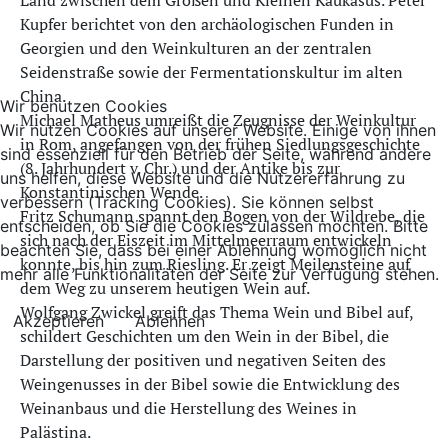
Land zwischen dem Großen und Kleinen Kaukasus. Peter
Kupfer berichtet von den archäologischen Funden in
Georgien und den Weinkulturen an der zentralen
Seidenstraße sowie der Fermentationskultur im alten
China.
Wir benutzen Cookies
Michael Matheus umreißt die Zeugnisse der Weinkultur
Wir nutzen Cookies auf unserer Website. Einige von ihnen
in Rom, angefangen von der frühen Siedlungsgeschichte
sind essenziell für den Betrieb der Seite, während andere
(8. Jahrhundert v. Chr.) und der Antike bis zur
uns helfen, diese Website und die Nutzererfahrung zu
Konstantinischen Wende.
verbessern (Tracking Cookies). Sie können selbst
Fritz Schumann spannt den Bogen von der Wildrebe, die
entscheiden, ob Sie die Cookies zulassen möchten. Bitte
sich nach der Eiszeit im Mittelmeerraum entwickeln
beachten Sie, dass bei einer Ablehnung womöglich nicht
konnte, bis hin zum Riesling. Er zeigt Meilensteine auf
mehr alle Funktionalitäten der Seite zur Verfügung stehen.
dem Weg zu unserem heutigen Wein auf.
Wolfgang Zwickel greift das Thema Wein und Bibel auf,
Akzeptieren
Ablehnen
schildert Geschichten um den Wein in der Bibel, die
Darstellung der positiven und negativen Seiten des
Weingenusses in der Bibel sowie die Entwicklung des
Weinanbaus und die Herstellung des Weines in
Palästina.