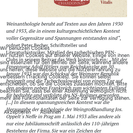
Weinanthologie beruht auf Texten aus den Jahren 1930
und 1933, die in einem kulturgeschichtlichen Kontext
voller Gegensätze und Spannungen entstanden sind“
,
ordnet Peter Becher, Schriftsteller und
Wir benutzen Cookies
Literaturhistoriker, Mitglied des tschechischen PEN-
Wir nutzen Cookies auf unserer Website. Einige von ihnen
Clubs in seinem Beitrag das Werk historisch ein: „
Mit der
sind essenziell für den Betrieb der Seite, während andere
Ernennung Adolf Hitlers zum Reichskanzler am 30.
uns helfen, diese Website und die Nutzererfahrung zu
Januar 1933 war das Schicksal der Weimarer Republik
verbessern (Tracking Cookies). Sie können selbst
besiegelt und die Tschechoslowakei von einem Tag auf
entscheiden, ob Sie die Cookies zulassen möchten. Bitte
den anderen neben Frankreich zum wichtigsten Exilland
beachten Sie, dass bei einer Ablehnung womöglich nicht
für bedrohte und verfolgte des NS-Regimes geworden.
mehr alle Funktionalitäten der Seite zur Verfügung stehen.
[...] In diesem spannungsreichen Kontext war die
Herausgabe der Anthologie der Weingroßhandlung Jos.
Akzeptieren
Ablehnen
Oppelt´s Neffe in Prag am 1. Mai 1933 alles andere als
nur eine Jubiläumsschrift anlässlich des 110-jährigen
Bestehens der Firma. Sie war ein Zeichen der