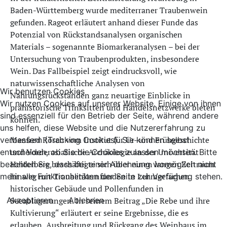
Baden-Württemberg wurde mediterraner Traubenwein
gefunden. Rageot erläutert anhand dieser Funde das
Potenzial von Rückstandsanalysen organischen
Materials – sogenannte Biomarkeranalysen – bei der
Untersuchung von Traubenprodukten, insbesondere
Wein. Das Fallbeispiel zeigt eindrucksvoll, wie
naturwissenschaftliche Analysen von
Wir benutzen Cookies
Nahrungsrückständen ganz neuartige Einblicke in
Wir nutzen Cookies auf unserer Website. Einige von ihnen
prähistorische Trinksitten und Handelsnetzwerke bieten
sind essenziell für den Betrieb der Seite, während andere
können.
uns helfen, diese Website und die Nutzererfahrung zu
Manfred Rösch vom Institut für Ur- und Frühgeschichte
verbessern (Tracking Cookies). Sie können selbst
und Vorderasiatische Archäologie an der Universität
entscheiden, ob Sie die Cookies zulassen möchten. Bitte
Heidelberg beschäftigte sich über einen langen Zeitraum
beachten Sie, dass bei einer Ablehnung womöglich nicht
hinweg mit Traubenkernfunden in Lehmgefachen
mehr alle Funktionalitäten der Seite zur Verfügung stehen.
historischer Gebäude und Pollenfunden in
Akzeptieren
Ablehnen
Seeablagerungen. In seinem Beitrag „Die Rebe und ihre
Kultivierung“ erläutert er seine Ergebnisse, die es
erlauben, Ausbreitung und Rückgang des Weinbaus im