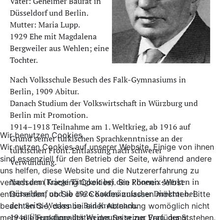
Vater: Geheimer Baurat in
Düsseldorf und Berlin.
Mutter: Maria Lupp.
1929 Ehe mit Magdalena
Bergweiler aus Wehlen; eine
Tochter.
Nach Volksschule Besuch des Falk-Gymnasiums in
Berlin, 1909 Abitur.
Danach Studium der Volkswirtschaft in Würzburg und
Berlin mit Promotion.
1914–1918 Teilnahme am 1. Weltkrieg, ab 1916 auf
Wir benutzen Cookies
Grund seiner türkischen Sprachkenntnisse an der
Wir nutzen Cookies auf unserer Website. Einige von ihnen
türkischen Front. Entlassung nach schwerer
sind essenziell für den Betrieb der Seite, während andere
Verwundung.
uns helfen, diese Website und die Nutzererfahrung zu
Nach dem Kriege Tätigkeit bei den Phoenix-Werken in
verbessern (Tracking Cookies). Sie können selbst
Düsseldorf und ab 1926 Kaufmännischer Direktor bei
entscheiden, ob Sie die Cookies zulassen möchten. Bitte
den Seitz-Werken in Bad Kreuznach.
beachten Sie, dass bei einer Ablehnung womöglich nicht
1946 Übernahme des Weingutes seiner Frau, des St.
mehr alle Funktionalitäten der Seite zur Verfügung stehen.