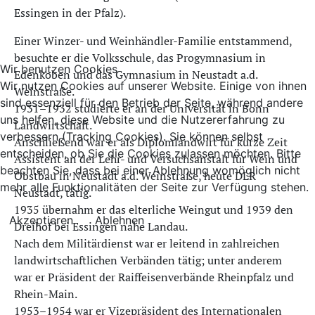
Essingen in der Pfalz).
Einer Winzer- und Weinhändler-Familie entstammend,
besuchte er die Volksschule, das Progymnasium in
Wir benutzen Cookies
Edenkoben und das Gymnasium in Neustadt a.d.
Wir nutzen Cookies auf unserer Website. Einige von ihnen
Weinstraße.
sind essenziell für den Betrieb der Seite, während andere
1931–1932 studierte er an der Universität in Bonn
uns helfen, diese Website und die Nutzererfahrung zu
Landwirtschaft.
verbessern (Tracking Cookies). Sie können selbst
Anschließend war er als Diplomlandwirt für kurze Zeit
entscheiden, ob Sie die Cookies zulassen möchten. Bitte
Assistent an der Lehr- und Versuchsanstalt für Wein und
beachten Sie, dass bei einer Ablehnung womöglich nicht
Obstbau in Neustadt a.d. Weinstraße, heute DLR
mehr alle Funktionalitäten der Seite zur Verfügung stehen.
Neustadt, tätig.
1935 übernahm er das elterliche Weingut und 1939 den
Akzeptieren
Ablehnen
Dreihof bei Essingen nahe Landau.
Nach dem Militärdienst war er leitend in zahlreichen
landwirtschaftlichen Verbänden tätig; unter anderem
war er Präsident der Raiffeisenverbände Rheinpfalz und
Rhein-Main.
1953–1954 war er Vizepräsident des Internationalen