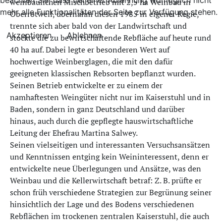
weinbaulichen Mischbetrieb mit 2,5 ha Weinbau in
mehr alle Funktionalitäten der Seite zur Verfügung stehen.
Oberrotweil, übernahm diesen 1985 in eigener Regie,
trennte sich aber bald von der Landwirtschaft und
Akzeptieren
Ablehnen
stockte die zu bewirtschaftende Rebfläche auf heute rund
40 ha auf. Dabei legte er besonderen Wert auf
hochwertige Weinberglagen, die mit den dafür
geeigneten klassischen Rebsorten bepflanzt wurden.
Seinen Betrieb entwickelte er zu einem der
namhaftesten Weingüter nicht nur im Kaiserstuhl und in
Baden, sondern in ganz Deutschland und darüber
hinaus, auch durch die gepflegte hauswirtschaftliche
Leitung der Ehefrau Martina Salwey.
Seinen vielseitigen und interessanten Versuchsansätzen
und Kenntnissen entging kein Weininteressent, denn er
entwickelte neue Überlegungen und Ansätze, was den
Weinbau und die Kellerwirtschaft betraf: Z. B. prüfte er
schon früh verschiedene Strategien zur Begrünung seiner
hinsichtlich der Lage und des Bodens verschiedenen
Rebflächen im trockenen zentralen Kaiserstuhl, die auch