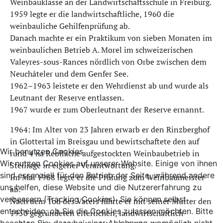
Weinbauklasse an der Landwirtschaftsschule in Freiburg.
1959 legte er die landwirtschaftliche, 1960 die
weinbauliche Gehilfenprüfung ab.
Danach machte er ein Praktikum von sieben Monaten im
weinbaulichen Betrieb A. Morel im schweizerischen
Valeyres-sous-Rances nördlich von Orbe zwischen dem
Neuchâteler und dem Genfer See.
1962–1963 leistete er den Wehrdienst ab und wurde als
Leutnant der Reserve entlassen.
1967 wurde er zum Oberleutnant der Reserve ernannt.
1964: Im Alter von 23 Jahren erwarb er den Rinzberghof
in Glottertal im Breisgau und bewirtschaftete den auf
Wir benutzen Cookies
rund 4 ha Rebfläche aufgestockten Weinbaubetrieb in
Wir nutzen Cookies auf unserer Website. Einige von ihnen
Steillage in eigener Verantwortung.
sind essenziell für den Betrieb der Seite, während andere
Im Mai 1968 legte er die Prüfung zum Weinbaumeister
uns helfen, diese Website und die Nutzererfahrung zu
ab.
verbessern (Tracking Cookies). Sie können selbst
Nach dem Tod des Vaters führte er mit seiner Mutter den
entscheiden, ob Sie die Cookies zulassen möchten. Bitte
1950 gegründeten elterlichen, landwirtschaftlich-
beachten Sie, dass bei einer Ablehnung womöglich nicht