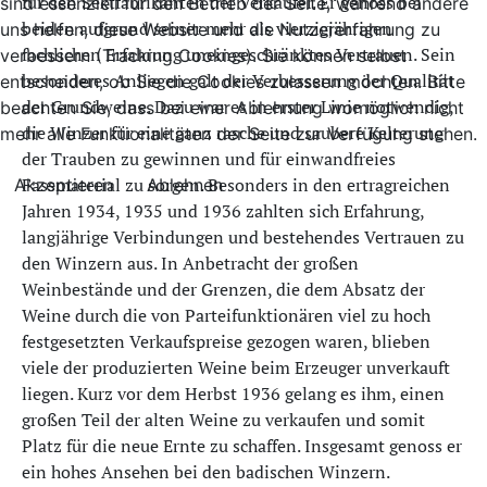
für den Sektfabrikanten der Verkäufer. Er genoss bei
sind essenziell für den Betrieb der Seite, während andere
beiden aufgrund seiner mehr als vierzigjährigen
uns helfen, diese Website und die Nutzererfahrung zu
fachlichen Erfahrung uneingeschränktes Vertrauen. Sein
verbessern (Tracking Cookies). Sie können selbst
besonderes Anliegen galt der Verbesserung der Qualität
entscheiden, ob Sie die Cookies zulassen möchten. Bitte
der Grundweine. Dazu war es in erster Linie notwendig,
beachten Sie, dass bei einer Ablehnung womöglich nicht
die Winzer für eine ganz rasche und saubere Kelterung
mehr alle Funktionalitäten der Seite zur Verfügung stehen.
der Trauben zu gewinnen und für einwandfreies
Fassmaterial zu sorgen. Besonders in den ertragreichen
Akzeptieren
Ablehnen
Jahren 1934, 1935 und 1936 zahlten sich Erfahrung,
langjährige Verbindungen und bestehendes Vertrauen zu
den Winzern aus. In Anbetracht der großen
Weinbestände und der Grenzen, die dem Absatz der
Weine durch die von Parteifunktionären viel zu hoch
festgesetzten Verkaufspreise gezogen waren, blieben
viele der produzierten Weine beim Erzeuger unverkauft
liegen. Kurz vor dem Herbst 1936 gelang es ihm, einen
großen Teil der alten Weine zu verkaufen und somit
Platz für die neue Ernte zu schaffen. Insgesamt genoss er
ein hohes Ansehen bei den badischen Winzern.