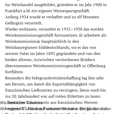
Im Weinhandel ausgebildet, gründete er im Jahr 1900 in
Frankfurt a.M. ein eigenes Weinexportgeschäft.
Anfang 1934 wurde er verhaftet und zu elf Monaten
Gefängnis verurteilt.
Wieder entlassen, versuchte er 1935–1938 das ererbte
Weinkommissionsgeschäft fortzusetzen. Er arbeitete als
Weinkommissionär hauptsächlich in den
Weinbauregionen Süddeutschlands, wo er das von
seinem Vater im Jahre 1895 gegründete und von den
beiden älteren, inzwischen verstorbenen Brüdern
übernommene Weinkommissionsgeschäft in Offenburg
fortführte.
Besonders die Sektgrundweinbeschaffung lag ihm sehr
am Herzen, um damit die Exportabhängigkeit von
französischen Lieferanten zu verringern. Denn noch bis
ins 20. Jahrhundert war auf vielen Etiketten zu lesen:
„Deutscher Schaumwein aus französischen Weinen
Wir benutzen Cookies
hergestellt“. Für den Produzenten war er der Käufer und
Wir nutzen Cookies auf unserer Website. Einige von ihnen