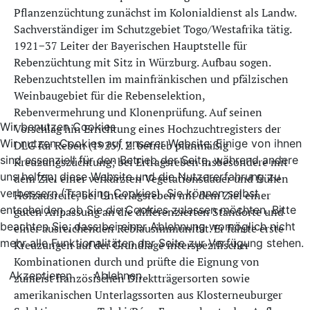
Pflanzenzüchtung zunächst im Kolonialdienst als Landw.
Sachverständiger im Schutzgebiet Togo/Westafrika tätig.
1921−37 Leiter der Bayerischen Hauptstelle für
Rebenzüchtung mit Sitz in Würzburg. Aufbau sogen.
Rebenzuchtstellen im mainfränkischen und pfälzischen
Weinbaugebiet für die Rebenselektion,
Rebenvermehrung und Klonenprüfung. Auf seinen
Wir benutzen Cookies
Vorschlag hin Errichtung eines Hochzuchtregisters der
Wir nutzen Cookies auf unserer Website. Einige von ihnen
DLG für Reben (1925). Z. betrieb planmäßig
sind essenziell für den Betrieb der Seite, während andere
Kreuzungszüchtung; bei Ertragsreben insbesondere mit
uns helfen, diese Website und die Nutzererfahrung zu
dem Ziel einer verkürzten Vegetationsdauer und frühen
verbessern (Tracking Cookies). Sie können selbst
Holzausreife, bei Unterlagsreben mit dem Ziel einer
entscheiden, ob Sie die Cookies zulassen möchten. Bitte
guten Anpassung an die differenzierten Standorte und
beachten Sie, dass bei einer Ablehnung womöglich nicht
einer ausreichenden Reblausimmunität. Er führte erste
mehr alle Funktionalitäten der Seite zur Verfügung stehen.
Kreuzungen auf der Grundlage interspezifischer
Kombinationen durch und prüfte die Eignung von
Akzeptieren
Ablehnen
zumeist französischen Direktträgersorten sowie
amerikanischen Unterlagssorten aus Klosterneuburger