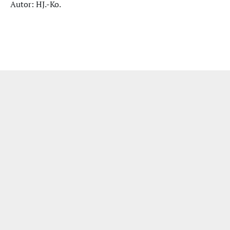
Autor: HJ.-Ko.
Impressum
|
Datenschutzerklärung
|
Bildquellen
| Wir unterstützen