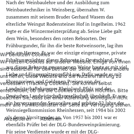
Nach der Weinbaulehre und der Ausbildung zum
Weinbautechniker in Weinsberg, übernahm W.
zusammen mit seinem Bruder Gerhard Wasem das
elterliche Weingut Rodensteiner Hof in Ingelheim. 1962
legte er die Winzermeisterprüfung ab. Seine Liebe galt
dem Wein, besonders den roten Rebsorten. Der
Frühburgunder, für ihn die beste Rotweinsorte, lag ihm
sehr am Herzen. Er war der einzige eingetragene, private
Wir benutzen Cookies
Erhaltungszüchter dieser Rebsorte in Deutschland. Die
Wir nutzen Cookies auf unserer Website. Einige von ihnen
aus dieser Rebsorte gewonnenen Weine baute er mit viel
sind essenziell für den Betrieb der Seite, während andere
Liebe und Fingerspitzengefühl aus. Dafür wurde er mit
uns helfen, diese Website und die Nutzererfahrung zu
Ehrenpreisen und Goldenen Preisen von der
verbessern (Tracking Cookies). Sie können selbst
Landwirtschaftskammer Rheinland-Pfalz und der
entscheiden, ob Sie die Cookies zulassen möchten. Bitte
Deutschen Landwirtschaftsgesellschaft überhäuft. Er war
beachten Sie, dass bei einer Ablehnung womöglich nicht
ein hervorragender Sensoriker und gehörte 32 Jahre der
mehr alle Funktionalitäten der Seite zur Verfügung stehen.
Weinsiegelkommission Rheinhessen, seit 1984 bis 2002
als deren Vorsitzender an. Von 1957 bis 2001 war er
Akzeptieren
Ablehnen
ebenfalls Prüfer bei der DLG-Bundesweinprämierung.
Für seine Verdienste wurde er mit der DLG-