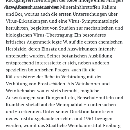
Rückgangserscheinungen der Rebe infolge eines Mangels
bzw. Überschusses an den Mineralnährstoffen Kalium
Akzeptieren
Ablehnen
und Bor, woraus auch die ersten Untersuchungen über
Virus-Erkrankungen und eine Virus-Symptomatologie
herrührten, begleitet von Studien zur mechanischen und
biologischen Virus-Übertragung. Ein besonderes
kritisches Augenmerk legte W. auf die ersten chemischen
Herbizide, deren Einsatz und Auswirkungen intensiv
untersucht wurden. Seiner botanischen Ausbildung
entsprechend interessierte er sich, neben anderen
speziellen botanischen Fragen, auch für die
Kälteresistenz der Rebe in Verbindung mit der
Verhütung von Frostschäden. Als Weinkenner und
Weinliebhaber war er stets bemüht, mögliche
Auswirkungen von Düngemitteln, Rebschutzmitteln und
Krankheitsbefall auf die Weinqualität zu untersuchen
und zu erkennen. Unter seiner Direktion konnte ein
neues Institutsgebäude errichtet und 1961 bezogen
werden, womit das Staatliche Weinbauinstitut Freiburg