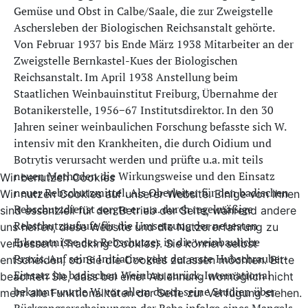
Gemüse und Obst in Calbe/Saale, die zur Zweigstelle
Aschersleben der Biologischen Reichsanstalt gehörte.
Von Februar 1937 bis Ende März 1938 Mitarbeiter an der
Zweigstelle Bernkastel-Kues der Biologischen
Reichsanstalt. Im April 1938 Anstellung beim
Staatlichen Weinbauinstitut Freiburg, Übernahme der
Botanikerstelle, 1956−67 Institutsdirektor. In den 30
Jahren seiner weinbaulichen Forschung befasste sich W.
intensiv mit den Krankheiten, die durch Oidium und
Botrytis verursacht werden und prüfte u.a. mit teils
neuen Methoden die Wirkungsweise und den Einsatz
Wir benutzen Cookies
neuer Rebschutzmittel. Als Oberleiter für den badischen
Wir nutzen Cookies auf unserer Website. Einige von ihnen
Rebschutzdienst sorgte er u.a. durch regelmäßige
sind essenziell für den Betrieb der Seite, während andere
Rebschutzaufrufe für die Umsetzung der neuesten
uns helfen, diese Website und die Nutzererfahrung zu
Erkenntnisse des Rebschutzes in die weinbauliche
verbessern (Tracking Cookies). Sie können selbst
Praxis. Auf seine Initiative geht der erste Hubschrauber-
entscheiden, ob Sie die Cookies zulassen möchten. Bitte
Einsatz im badischen Weinbau zurück. International
beachten Sie, dass bei einer Ablehnung womöglich nicht
bekannt wurde W. vor allem durch seine Studien über
mehr alle Funktionalitäten der Seite zur Verfügung stehen.