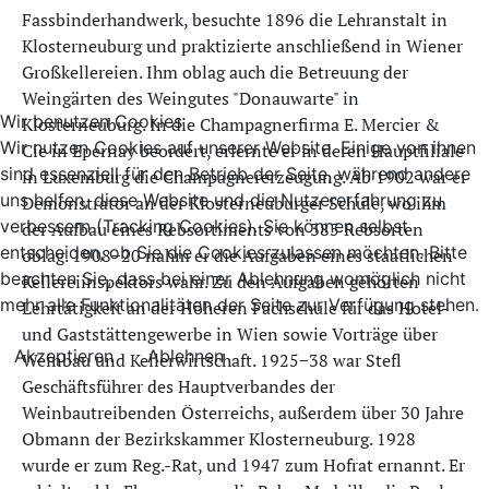
Fassbinderhandwerk, besuchte 1896 die Lehranstalt in
Klosterneuburg und praktizierte anschließend in Wiener
Großkellereien. Ihm oblag auch die Betreuung der
Weingärten des Weingutes "Donauwarte" in
Wir benutzen Cookies
Klosterneuburg. In die Champagnerfirma E. Mercier &
Wir nutzen Cookies auf unserer Website. Einige von ihnen
Cie in Epernay beordert, erlernte er in deren Hauptfiliale
sind essenziell für den Betrieb der Seite, während andere
in Luxemburg die Champagnererzeugung. Ab 1902 war er
uns helfen, diese Website und die Nutzererfahrung zu
Demonstrator an der Klosterneuburger Schule, wo ihm
verbessern (Tracking Cookies). Sie können selbst
der Aufbau eines Rebsortiments von 385 Rebsorten
entscheiden, ob Sie die Cookies zulassen möchten. Bitte
oblag. 1908−20 nahm er die Aufgaben eines staatlichen
beachten Sie, dass bei einer Ablehnung womöglich nicht
Kellereiinspektors wahr. Zu den Aufgaben gehörten
mehr alle Funktionalitäten der Seite zur Verfügung stehen.
Lehrtätigkeit an der Höheren Fachschule für das Hotel-
und Gaststättengewerbe in Wien sowie Vorträge über
Akzeptieren
Ablehnen
Weinbau und Kellerwirtschaft. 1925−38 war Stefl
Geschäftsführer des Hauptverbandes der
Weinbautreibenden Österreichs, außerdem über 30 Jahre
Obmann der Bezirkskammer Klosterneuburg. 1928
wurde er zum Reg.-Rat, und 1947 zum Hofrat ernannt. Er