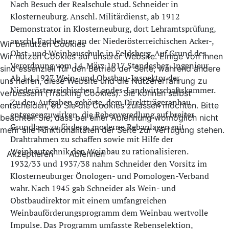
Nach Besuch der Realschule stud. Schneider in
Klosterneuburg. Anschl. Militärdienst, ab 1912
Demonstrator in Klosterneuburg, dort Lehramtsprüfung,
anschl. Fachlehrer an der Niederösterreichischen Acker-,
Wir benutzen Cookies
Obst- und Weinbauschule in Feldsberg. Auf Grund der
Wir nutzen Cookies auf unserer Website. Einige von ihnen
Verordnung vom 14. März 1917 Standesbez. Ingenieur.
sind essenziell für den Betrieb der Seite, während andere
Ab 1.1.1927 Wein- und Obstbau-Inspektor der
uns helfen, diese Website und die Nutzererfahrung zu
Niederösterreichischen Landes-Landwirtschaftskammer.
verbessern (Tracking Cookies). Sie können selbst
Zu den Aufgaben gehörte, dem Direktträgeranbau
entscheiden, ob Sie die Cookies zulassen möchten. Bitte
entgegenzuwirken, die Rebenveredlung auf breiter
beachten Sie, dass bei einer Ablehnung womöglich nicht
Grundlage zu fördern, moderne Rebanlagen mit
mehr alle Funktionalitäten der Seite zur Verfügung stehen.
Drahtrahmen zu schaffen sowie mit Hilfe der
Weinbautechnik den Weinbau zu rationalisieren.
Akzeptieren
Ablehnen
1932/33 und 1937/38 nahm Schneider den Vorsitz im
Klosterneuburger Önologen- und Pomologen-Verband
wahr. Nach 1945 gab Schneider als Wein- und
Obstbaudirektor mit einem umfangreichen
Weinbauförderungsprogramm dem Weinbau wertvolle
Impulse. Das Programm umfasste Rebenselektion,