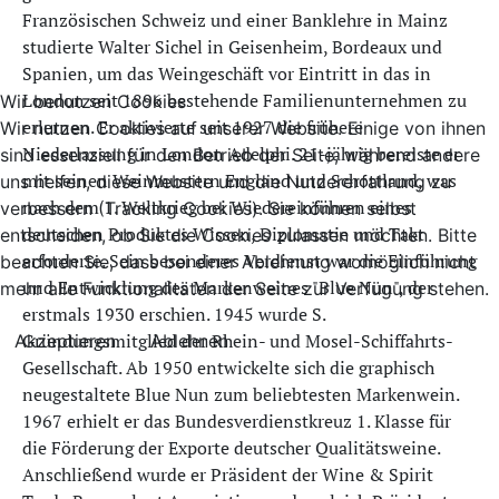
Französischen Schweiz und einer Banklehre in Mainz
studierte Walter Sichel in Geisenheim, Bordeaux und
Spanien, um das Weingeschäft vor Eintritt in das in
London seit 1896 bestehende Familienunternehmen zu
Wir benutzen Cookies
erlernen. Er aktivierte seit 1927 die frühere
Wir nutzen Cookies auf unserer Website. Einige von ihnen
Niederlassung in London Adelphi. 21-jährig bereiste er
sind essenziell für den Betrieb der Seite, während andere
mit seinen Weinmustern England und Schottland, was
uns helfen, diese Website und die Nutzererfahrung zu
nach dem 1. Weltkrieg bei Wiedereinführen eines
verbessern (Tracking Cookies). Sie können selbst
deutschen Produktes Wissen, Diplomatie und Takt
entscheiden, ob Sie die Cookies zulassen möchten. Bitte
erforderte. Sein besonderes Verdienst war die Einführung
beachten Sie, dass bei einer Ablehnung womöglich nicht
und Entwicklung des Markenweines "Blue Nun", der
mehr alle Funktionalitäten der Seite zur Verfügung stehen.
erstmals 1930 erschien. 1945 wurde S.
Gründungsmitglied der Rhein- und Mosel-Schiffahrts-
Akzeptieren
Ablehnen
Gesellschaft. Ab 1950 entwickelte sich die graphisch
neugestaltete Blue Nun zum beliebtesten Markenwein.
1967 erhielt er das Bundesverdienstkreuz 1. Klasse für
die Förderung der Exporte deutscher Qualitätsweine.
Anschließend wurde er Präsident der Wine & Spirit