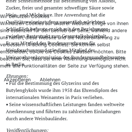
einer Schnellmethode zur Bestimmung von Alkohol,
Zucker, freier und gesamter schwefliger Säure sowie
Wein- und Milchsäure. Ihre Anwendung hat die
Wir benutzen Cookies
Qualitätsweineinstufung wesentlich erleichtert.
Wir nutzen Cookies auf unserer Website. Einige von ihnen
Schließlich befasste er sich mit den Beziehungen
sind essenziell für den Betrieb der Seite, während andere
zwischen Restextrakt zum Gesamtalkoholgehalt.
uns helfen, diese Website und die Nutzererfahrung zu
Er war Mitglied des Bundesausschusses für
verbessern (Tracking Cookies). Sie können selbst
Weinforschung und ständiges Mitglied der
entscheiden, ob Sie die Cookies zulassen möchten. Bitte
Weinanalysenkommission des Bundesgesundheitsamtes
beachten Sie, dass bei einer Ablehnung womöglich nicht
in Berlin.
mehr alle Funktionalitäten der Seite zur Verfügung stehen.
Ehrungen:
Akzeptieren
Ablehnen
• Für die Bestimmung des Glyzerins und des
Butylenglykols wurde ihm 1958 das Ehrendiplom des
internationalen Weinamtes in Paris verliehen.
•
Seine wissenschaftlichen Leistungen fanden weltweite
Anerkennung und führten zu zahlreichen Einladungen
durch andere Weinbauländer.
Veröffentlichungen: