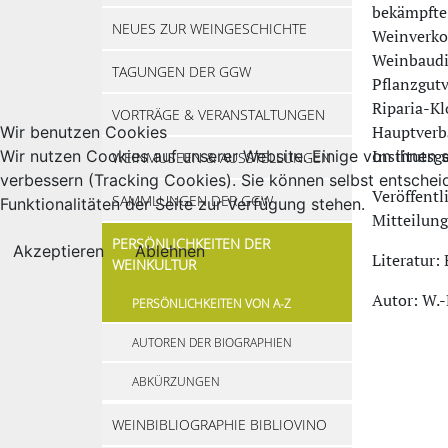
bekämpfte 
NEUES ZUR WEINGESCHICHTE
Weinverkos
Weinbaudir
TAGUNGEN DER GGW
Pflanzgutv
Riparia-Kl
VORTRÄGE & VERANSTALTUNGEN
Hauptverb
Wir benutzen Cookies
Institutsg
Wir nutzen Cookies auf unserer Website. Einige von ihnen s
WEINMUSEEN & AUSSTELLUNGEN
verbessern (Tracking Cookies). Sie können selbst entschei
Veröffentl
SAMMLUNGEN DER GGW
Funktionalitäten der Seite zur Verfügung stehen.
Mitteilun
PERSÖNLICHKEITEN DER
Akzeptieren
Ablehnen
Literatur:
WEINKULTUR
Autor: W.-
PERSÖNLICHKEITEN VON A-Z
AUTOREN DER BIOGRAPHIEN
ABKÜRZUNGEN
WEINBIBLIOGRAPHIE BIBLIOVINO