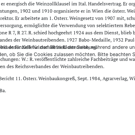
er energisch die Weinzollklausel im Ital. Handelsvertrag. Er o
tungen, 1902 und 1910 organisierte er in Wien die österr. W
ektor. Er arbeitete am 1. Österr. Weingesetz von 1907 mit, sc
ersorgung, ermöglichte die Verwendung von selektiertem Rebe
one R 7, R 27. R. schied hochgeehrt 1924 aus dem Dienst, blieb 
andes der Weinbautreibenden. 1927 Babo-Medaille, 1932 Paul-
ebäude für Kellerwirtschaft in Klosterneuburg.
ind essenziell für den Betrieb der Seite, während andere u
den, ob Sie die Cookies zulassen möchten. Bitte beachten S
ichungen: W.: R. veröffentlichte zahlreiche Fachbeiträge und war
gen des Reichsverbandes der Weinbautreibenden.
 Bericht 11. Österr. Weinbaukongreß, Sept. 1984, Agrarverlag, W
Ba.