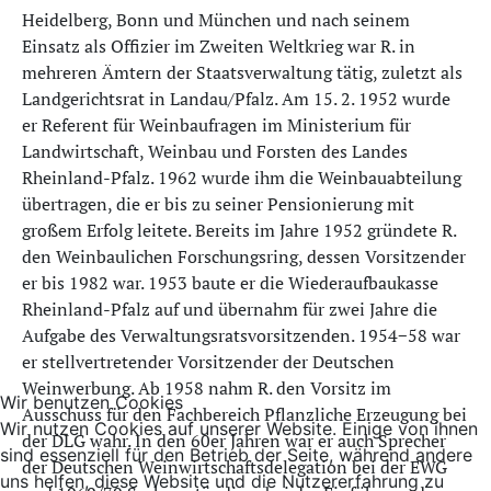
Heidelberg, Bonn und München und nach seinem
Einsatz als Offizier im Zweiten Weltkrieg war R. in
mehreren Ämtern der Staatsverwaltung tätig, zuletzt als
Landgerichtsrat in Landau/Pfalz. Am 15. 2. 1952 wurde
er Referent für Weinbaufragen im Ministerium für
Landwirtschaft, Weinbau und Forsten des Landes
Rheinland-Pfalz. 1962 wurde ihm die Weinbauabteilung
übertragen, die er bis zu seiner Pensionierung mit
großem Erfolg leitete. Bereits im Jahre 1952 gründete R.
den Weinbaulichen Forschungsring, dessen Vorsitzender
er bis 1982 war. 1953 baute er die Wiederaufbaukasse
Rheinland-Pfalz auf und übernahm für zwei Jahre die
Aufgabe des Verwaltungsratsvorsitzenden. 1954−58 war
er stellvertretender Vorsitzender der Deutschen
Weinwerbung. Ab 1958 nahm R. den Vorsitz im
Wir benutzen Cookies
Ausschuss für den Fachbereich Pflanzliche Erzeugung bei
Wir nutzen Cookies auf unserer Website. Einige von ihnen
der DLG wahr. In den 60er Jahren war er auch Sprecher
sind essenziell für den Betrieb der Seite, während andere
der Deutschen Weinwirtschaftsdelegation bei der EWG
uns helfen, diese Website und die Nutzererfahrung zu