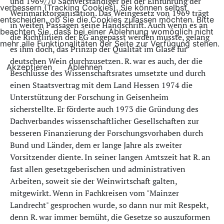
und 1969/70 Sachverständiger bei der Einführung der
verbessern (Tracking Cookies). Sie können selbst
Weinmarktorganisation. Das Weingesetz von 1969 trägt
entscheiden, ob Sie die Cookies zulassen möchten. Bitte
in weiten Passagen seine Handschrift. Auch wenn es an
beachten Sie, dass bei einer Ablehnung womöglich nicht
die Richtlinien der EG angepasst werden musste, gelang
mehr alle Funktionalitäten der Seite zur Verfügung stehen.
es ihm doch, das Prinzip der Qualität im Glase für
deutschen Wein durchzusetzen. R. war es auch, der die
Akzeptieren
Ablehnen
Beschlüsse des Wissenschaftsrates umsetzte und durch
einen Staatsvertrag mit dem Land Hessen 1974 die
Unterstützung der Forschung in Geisenheim
sicherstellte. Er förderte auch 1973 die Gründung des
Dachverbandes wissenschaftlicher Gesellschaften zur
besseren Finanzierung der Forschungsvorhaben durch
Bund und Länder, dem er lange Jahre als zweiter
Vorsitzender diente. In seiner langen Amtszeit hat R. an
fast allen gesetzgeberischen und administrativen
Arbeiten, soweit sie der Weinwirtschaft galten,
mitgewirkt. Wenn in Fachkreisen vom "Mainzer
Landrecht" gesprochen wurde, so dann nur mit Respekt,
denn R. war immer bemüht, die Gesetze so auszuformen