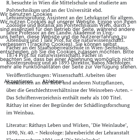
R. besuchte in Wien die Mittelschule und studierte am
Polytechnikum und an der Universität ebd.
Wir benutzen Cookies
Lehramtsprüfung. Assistent an der Lehrkanzel für allgem.
Wir nutzen Cookies auf unserer Website. Einige von ihnen
Zoologie und Botanik am Polytechnikum Wien, durch 3
sind essenziell für den Betrieb der Seite, während andere
Jahre Professor an der Landw. Akademie in Ung.-
uns helfen, diese Website und die Nutzererfahrung zu
Altenburg und 1 Jahr Prof. für die naturwissenschaftl.
verbessern (Tracking Cookies). Sie können selbst
Fächer an der Staatsoberrealschule in Wien-Sechshaus.
entscheiden, ob Sie die Cookies zulassen möchten. Bitte
1874 Prof. für naturwissenschaftl. Fächer in
beachten Sie, dass bei einer Ablehnung womöglich nicht
Klosterneuburg und ab 1893 Direktor, Babos Nachfolger.
mehr alle Funktionalitäten der Seite zur Verfügung stehen.
Veröffentlichungen: Wissenschaftl. Arbeiten über
Akzeptieren
Ablehnen
Krankheiten an der Rebe und anderen Nutzpflanzen,
über die Geschlechtsverhältnisse der Weinreben-Arten. −
Das Schriftenverzeichnis enthält mehr als 100 Titel.
Ráthay ist einer der Begründer der Schädlingsforschung
im Weinbau.
Literatur: Ráthays Leben und Wirken, "Die Weinlaube",
1890, Nr. 40. − Nekrologe: Jahresbericht der Lehranstalt