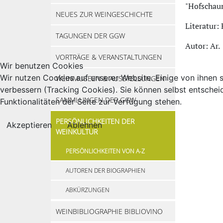
"Hofschau
NEUES ZUR WEINGESCHICHTE
Literatur:
TAGUNGEN DER GGW
Autor: Ar.
VORTRÄGE & VERANSTALTUNGEN
Wir benutzen Cookies
Wir nutzen Cookies auf unserer Website. Einige von ihnen s
WEINMUSEEN & AUSSTELLUNGEN
verbessern (Tracking Cookies). Sie können selbst entschei
SAMMLUNGEN DER GGW
Funktionalitäten der Seite zur Verfügung stehen.
PERSÖNLICHKEITEN DER
Akzeptieren
Ablehnen
WEINKULTUR
PERSÖNLICHKEITEN VON A-Z
AUTOREN DER BIOGRAPHIEN
ABKÜRZUNGEN
WEINBIBLIOGRAPHIE BIBLIOVINO