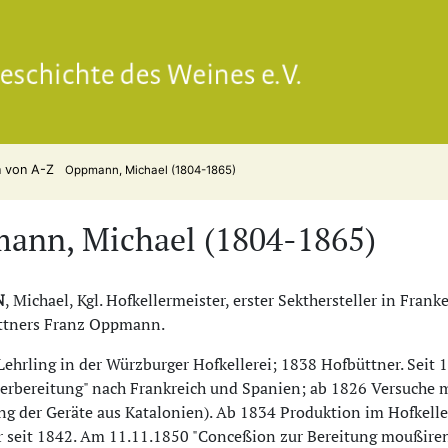
Gesell
n von A-Z
Oppmann, Michael (1804-1865)
ann, Michael (1804-1865)
N
, Michael, Kgl. Hofkellermeister, erster Sekthersteller in Fra
üttners Franz Oppmann.
Lehrling in der Würzburger Hofkellerei; 1838 Hofbüttner. Seit 
rbereitung" nach Frankreich und Spanien; ab 1826 Versuche m
ng der Geräte aus Katalonien). Ab 1834 Produktion im Hofkeller.
r seit 1842. Am 11.11.1850 "Conceßion zur Bereitung moußire