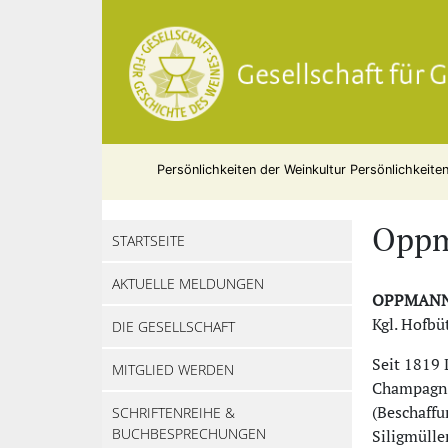
Persönlichkeiten der Weinkultur
Persönlichkeite
Oppm
STARTSEITE
AKTUELLE MELDUNGEN
OPPMAN
Kgl. Hofb
DIE GESELLSCHAFT
Seit 1819 
MITGLIED WERDEN
Champagne
(Beschaffu
SCHRIFTENREIHE &
BUCHBESPRECHUNGEN
Siligmülle