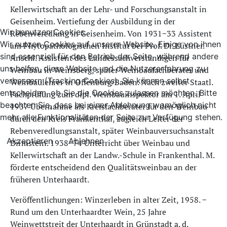
Kellerwirtschaft an der Lehr- und Forschungsanstalt in
Geisenheim. Vertiefung der Ausbildung in der
Wir benutzen Cookies
Rebenveredlung in Geisenheim. Von 1931−33 Assistent
Wir nutzen Cookies auf unserer Website. Einige von ihnen
am Phytopathologischen Institut bei Prof. Dr. Lüstner.
sind essenziell für den Betrieb der Seite, während andere
Anschl. Assistent des Landessachverständigen für
uns helfen, diese Website und die Nutzererfahrung zu
Weinbau in Weinsberg, später Weinbaufachberater und
verbessern (Tracking Cookies). Sie können selbst
Weinbaulehrer in Offenburg/Baden. Nach zweiter Staatl.
entscheiden, ob Sie die Cookies zulassen möchten. Bitte
Fachprüfung zum dipl. Weinbauinspektor am 1. April
beachten Sie, dass bei einer Ablehnung womöglich nicht
1937 Übernahme als Kreisfachberater für den Weinbau
mehr alle Funktionalitäten der Seite zur Verfügung stehen.
durch den Kreis Frankenthal, zugleich Leiter der
Rebenveredlungsanstalt, später Weinbauversuchsanstalt
Akzeptieren
Ablehnen
Dirmstein. 1938−74 Unterricht über Weinbau und
Kellerwirtschaft an der Landw.-Schule in Frankenthal. M.
förderte entscheidend den Qualitätsweinbau an der
früheren Unterhaardt.
Veröffentlichungen: Winzerleben in alter Zeit, 1958. −
Rund um den Unterhaardter Wein, 25 Jahre
Weinwettstreit der Unterhaardt in Grünstadt a. d.