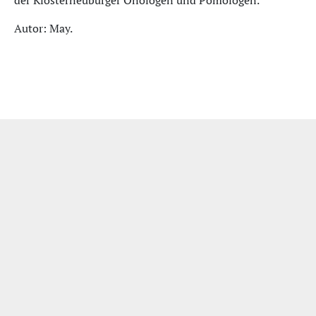
der Klosterneuburger Önologen und Pomologen.
Autor: May.
Impressum
|
Datenschutzerklärung
|
Bildquellen
| Wir unterstützen