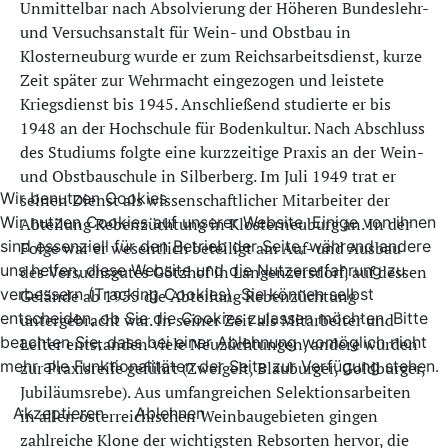
Unmittelbar nach Absolvierung der Höheren Bundeslehr-
und Versuchsanstalt für Wein- und Obstbau in
Klosterneuburg wurde er zum Reichsarbeitsdienst, kurze
Zeit später zur Wehrmacht eingezogen und leistete
Kriegsdienst bis 1945. Anschließend studierte er bis
1948 an der Hochschule für Bodenkultur. Nach Abschluss
des Studiums folgte eine kurzzeitige Praxis an der Wein-
und Obstbauschule in Silberberg. Im Juli 1949 trat er
Wir benutzen Cookies
seinen Dienst als wissenschaftlicher Mitarbeiter der
Wir nutzen Cookies auf unserer Website. Einige von ihnen
Abteilung Rebenzüchtung in Klosterneuburg an. In der
sind essenziell für den Betrieb der Seite, während andere
Folge war er wesentlich beteiligt am Auf- und Ausbau
uns helfen, diese Website und die Nutzererfahrung zu
des Versuchsgutes Götzhof in Langenzersdorf, auf dessen
verbessern (Tracking Cookies). Sie können selbst
Gelände ab 1955 die Abteilung Rebenzüchtung
entscheiden, ob Sie die Cookies zulassen möchten. Bitte
untergebracht war. In seiner Zeit als Mitarbeiter und
beachten Sie, dass bei einer Ablehnung womöglich nicht
Leiter entstanden viele Neuzüchtungen, andere wurden
mehr alle Funktionalitäten der Seite zur Verfügung stehen.
zur Praxisreife geführt (Zweigelt, Blauburger, Goldburger,
Jubiläumsrebe). Aus umfangreichen Selektionsarbeiten
Akzeptieren
Ablehnen
in allen österreichischen Weinbaugebieten gingen
zahlreiche Klone der wichtigsten Rebsorten hervor, die