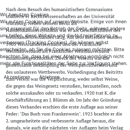
Nach dem Besuch des humanistischen Gymnasiums
Wir benutzen Cookies
studierte er Rechtswissenschaften an der Universität
Wir nutzen Cookies auf unserer Website. Einige von ihnen
Würzburg. Neben seinem Beruf als
sind essenziell für den Betrieb der Seite, während andere
Handelskammersyndikus war er als Geschäftsführer des
uns helfen, diese Website und die Nutzererfahrung zu
Weinhandelsverbandes tätig. Auf sein Betreiben wurden
verbessern (Tracking Cookies). Sie können selbst
1905 Weinhandelsverband und der Fränkische
entscheiden, ob Sie die Cookies zulassen möchten. Bitte
Weinbauverband als Fränkischer Weinbauverband
beachten Sie, dass bei einer Ablehnung womöglich nicht
zusammengeschlossen. Zweck des Vereins war die
mehr alle Funktionalitäten der Seite zur Verfügung stehen.
gemeinsame Bekämpfung der Weinpantschereien und
des unlauteren Wettbewerbs. Vorbedingung des Beitritts
Akzeptieren
Ablehnen
zum Verein war die Verpflichtung, weder selbst Weine,
die gegen das Weingesetz verstoßen, herzustellen, noch
solche anzukaufen oder zu verkaufen. 1920 trat K. die
Geschäftsführung an J. Blümm ab. Im Jahr der Gründung
dieses Verbandes erschien die erste Auflage aus seiner
Feder: "Das Buch vom Frankenwein". 1925 brachte er die
2. umgearbeitete und verbesserte Auflage heraus, die
damals, wie auch die nächsten vier Auflagen beim Verlag