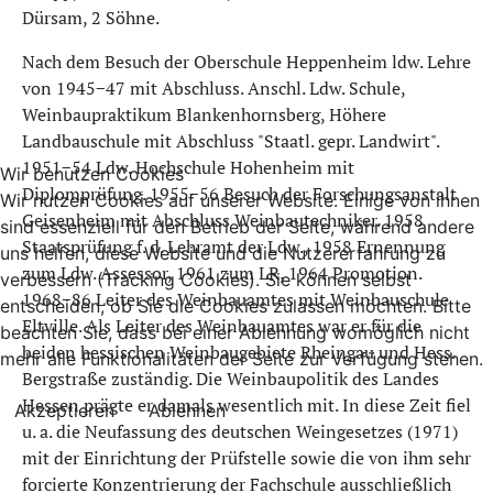
Dürsam, 2 Söhne.
Nach dem Besuch der Oberschule Heppenheim ldw. Lehre
von 1945−47 mit Abschluss. Anschl. Ldw. Schule,
Weinbaupraktikum Blankenhornsberg, Höhere
Landbauschule mit Abschluss "Staatl. gepr. Landwirt".
1951−54 Ldw. Hochschule Hohenheim mit
Wir benutzen Cookies
Diplomprüfung. 1955−56 Besuch der Forschungsanstalt
Wir nutzen Cookies auf unserer Website. Einige von ihnen
Geisenheim mit Abschluss Weinbautechniker. 1958
sind essenziell für den Betrieb der Seite, während andere
Staatsprüfung f. d. Lehramt der Ldw., 1958 Ernennung
uns helfen, diese Website und die Nutzererfahrung zu
zum Ldw. Assessor, 1961 zum LR, 1964 Promotion.
verbessern (Tracking Cookies). Sie können selbst
1968−86 Leiter des Weinbauamtes mit Weinbauschule
entscheiden, ob Sie die Cookies zulassen möchten. Bitte
Eltville. Als Leiter des Weinbauamtes war er für die
beachten Sie, dass bei einer Ablehnung womöglich nicht
beiden hessischen Weinbaugebiete Rheingau und Hess.
mehr alle Funktionalitäten der Seite zur Verfügung stehen.
Bergstraße zuständig. Die Weinbaupolitik des Landes
Hessen prägte er damals wesentlich mit. In diese Zeit fiel
Akzeptieren
Ablehnen
u. a. die Neufassung des deutschen Weingesetzes (1971)
mit der Einrichtung der Prüfstelle sowie die von ihm sehr
forcierte Konzentrierung der Fachschule ausschließlich