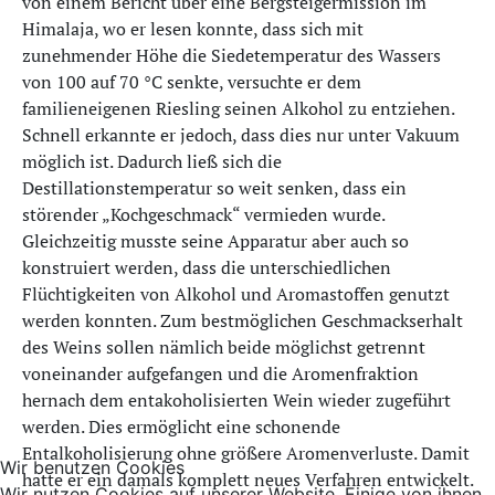
von einem Bericht über eine Bergsteigermission im
Himalaja, wo er lesen konnte, dass sich mit
zunehmender Höhe die Siedetemperatur des Wassers
von 100 auf 70 °C senkte, versuchte er dem
familieneigenen Riesling seinen Alkohol zu entziehen.
Schnell erkannte er jedoch, dass dies nur unter Vakuum
möglich ist. Dadurch ließ sich die
Destillationstemperatur so weit senken, dass ein
störender „Kochgeschmack“ vermieden wurde.
Gleichzeitig musste seine Apparatur aber auch so
konstruiert werden, dass die unterschiedlichen
Flüchtigkeiten von Alkohol und Aromastoffen genutzt
werden konnten. Zum bestmöglichen Geschmackserhalt
des Weins sollen nämlich beide möglichst getrennt
voneinander aufgefangen und die Aromenfraktion
hernach dem entakoholisierten Wein wieder zugeführt
werden. Dies ermöglicht eine schonende
Entalkoholisierung ohne größere Aromenverluste. Damit
Wir benutzen Cookies
hatte er ein damals komplett neues Verfahren entwickelt.
Wir nutzen Cookies auf unserer Website. Einige von ihnen