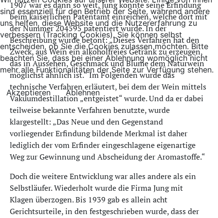
1907 war es dann so weit, Jung konnte seine Erfindung
sind essenziell für den Betrieb der Seite, während andere
beim kaiserlichen Patentamt einreichen, welche dort mit
uns helfen, diese Website und die Nutzererfahrung zu
der Nummer 204595 patentiert wurde. In der
verbessern (Tracking Cookies). Sie können selbst
Beschreibung wurde betont: „Dieses Verfahren hat den
entscheiden, ob Sie die Cookies zulassen möchten. Bitte
Zweck, aus Wein ein alkoholfreies Getränk zu erzeugen,
beachten Sie, dass bei einer Ablehnung womöglich nicht
das in Aussehen, Geschmack und Blume dem Naturwein
mehr alle Funktionalitäten der Seite zur Verfügung stehen.
möglichst ähnlich ist.“ Im Folgenden wurde das
technische Verfahren erläutert, bei dem der Wein mittels
Akzeptieren
Ablehnen
Vakuumdestillation „entgeistet“ wurde. Und da er dabei
teilweise bekannte Verfahren benutzte, wurde
klargestellt: „Das Neue und den Gegenstand
vorliegender Erfindung bildende Merkmal ist daher
lediglich der vom Erfinder eingeschlagene eigenartige
Weg zur Gewinnung und Abscheidung der Aromastoffe.“
Doch die weitere Entwicklung war alles andere als ein
Selbstläufer. Wiederholt wurde die Firma Jung mit
Klagen überzogen. Bis 1939 gab es allein acht
Gerichtsurteile, in den festgeschrieben wurde, dass der