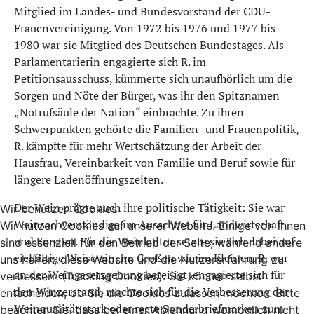
Mitglied im Landes- und Bundesvorstand der CDU-
Frauenvereinigung. Von 1972 bis 1976 und 1977 bis
1980 war sie Mitglied des Deutschen Bundestages. Als
Parlamentarierin engagierte sich R. im
Petitionsausschuss, kümmerte sich unaufhörlich um die
Sorgen und Nöte der Bürger, was ihr den Spitznamen
„Notrufsäule der Nation“ einbrachte. Zu ihren
Schwerpunkten gehörte die Familien- und Frauenpolitik,
R. kämpfte für mehr Wertschätzung der Arbeit der
Hausfrau, Vereinbarkeit von Familie und Beruf sowie für
längere Ladenöffnungszeiten.
Der Wein prägte auch ihre politische Tätigkeit: Sie war
Wir benutzen Cookies
Weinsachverständige im Ausschuss für Landwirtschaft
Wir nutzen Cookies auf unserer Website. Einige von ihnen
und Forsten. Für die Weinkultur setzte sie sich dabei auf
sind essenziell für den Betrieb der Seite, während andere
vielfältige Weise ein, im Großen wie im Kleinen. R. war
uns helfen, diese Website und die Nutzererfahrung zu
an der Weingesetzgebung beteiligt, engagierte sich für
verbessern (Tracking Cookies). Sie können selbst
den Winzerstand, machte sich für die Verbesserung der
entscheiden, ob Sie die Cookies zulassen möchten. Bitte
Weinqualität stark oder regte Sonderbriefmarken zum
beachten Sie, dass bei einer Ablehnung womöglich nicht