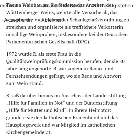
Thema Weinbau an. Sie förderte das Ansehen des
mehr alle Funktionalitäten der Seite zur Verfügung stehen.
Württemberger Weins, wehrte alle Versuche ab, das
schwäbische Viertele aus der Schankgefäßverordnung zu
Akzeptieren
Ablehnen
streichen und organisierte als treffsichere Verkosterin
unzählige Weinproben, insbesondere bei der Deutschen
Parlamentarischen Gesellschaft (DPG).
1972 wurde R. als erste Frau in die
Qualitätsweinprüfungskommission berufen, der sie 20
Jahre lang angehörte. R. war zudem in Radio- und
Fernsehsendungen gefragt, wo sie Rede und Antwort
zum Wein stand.
R. saß darüber hinaus im Ausschuss der Landesstiftung
„Hilfe für Familien in Not“ und der Bundesstiftung
„Hilfe für Mutter und Kind“. In ihrem Heimatort
gründete sie den katholischen Frauenbund und das
Hauspflegewerk und war Mitglied im katholischen
Kirchengemeinderat.