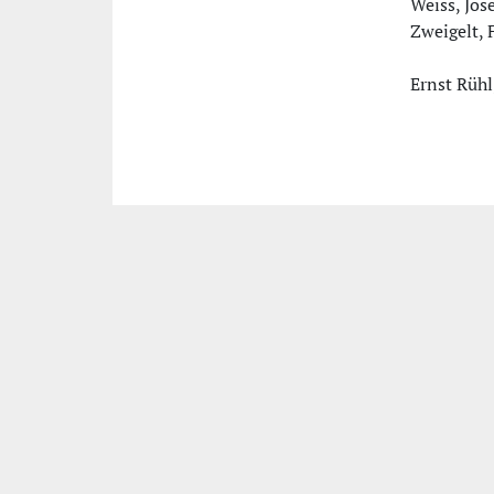
Weiss, Jos
Zweigelt, 
Ernst Rüh
Impress