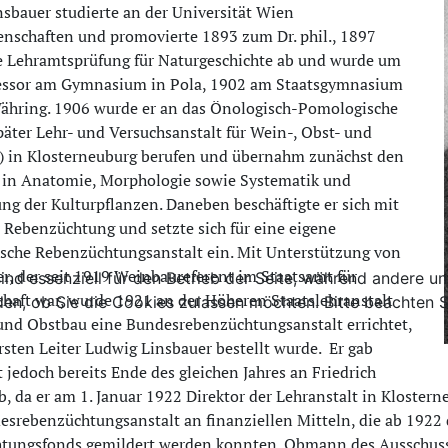
sbauer studierte an der Universität Wien
nschaften und promovierte 1893 zum Dr. phil., 1897
ie Lehramtsprüfung für Naturgeschichte ab und wurde um
essor am Gymnasium in Pola, 1902 am Staatsgymnasium
ähring. 1906 wurde er an das Önologisch-Pomologische
später Lehr- und Versuchsanstalt für Wein-, Obst- und
) in Klosterneuburg berufen und übernahm zunächst den
t in Anatomie, Morphologie sowie Systematik und
ng der Kulturpflanzen. Daneben beschäftigte er sich mit
 Rebenzüchtung und setzte sich für eine eigene
ische Rebenzüchtungsanstalt ein. Mit Unterstützung von
r, der seit 1919 Weinbaureferent im Staatsamt für
ind essenziell für den Betrieb der Seite, während andere u
haft war, wurde 1921 an der Höheren Staatslehranstalt
den, ob Sie die Cookies zulassen möchten. Bitte beachten S
und Obstbau eine Bundesrebenzüchtungsanstalt errichtet,
rsten Leiter Ludwig Linsbauer bestellt wurde.
Er gab
 jedoch bereits Ende des gleichen Jahres an Friedrich
b, da er am 1. Januar 1922 Direktor der Lehranstalt in Klosterne
srebenzüchtungsanstalt an finanziellen Mitteln, die ab 192
tungsfonds gemildert werden konnten. Obmann des Ausschuss