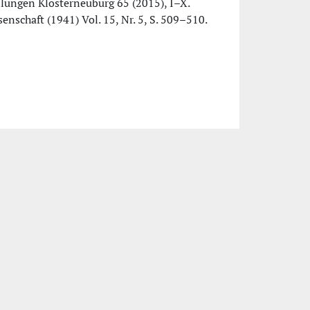
ilungen Klosterneuburg 65 (2015), I–X.
enschaft (1941) Vol. 15, Nr. 5, S. 509–510.