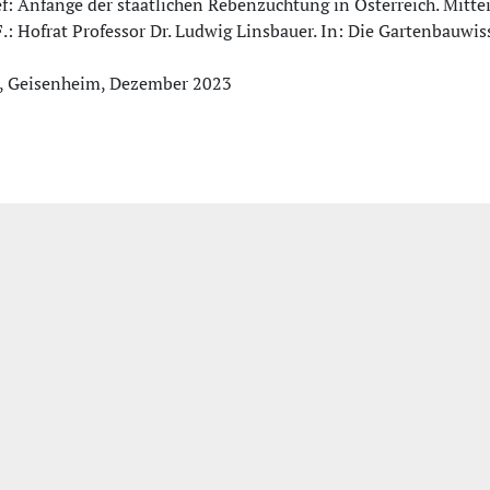
ef: Anfänge der staatlichen Rebenzüchtung in Österreich. Mitte
F.: Hofrat Professor Dr. Ludwig Linsbauer. In: Die Gartenbauwiss
l, Geisenheim, Dezember 2023
um
|
Datenschutzerklärung
|
Bildquellen
| Wir unterstützen