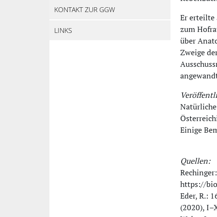
KONTAKT ZUR GGW
Er erteilt
zum Hofrat
LINKS
über Anato
Zweige de
Ausschuss
angewandt
Veröffentl
Natürliche
Österreic
Einige Be
Quellen:
Rechinger:
https://bi
Eder, R.: 
(2020), I–