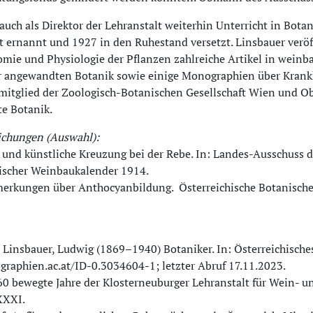
e auch als Direktor der Lehranstalt weiterhin Unterricht in Bo
 ernannt und 1927 in den Ruhestand versetzt. Linsbauer veröf
mie und Physiologie der Pflanzen zahlreiche Artikel in weinba
r angewandten Botanik sowie einige Monographien über Krankh
mitglied der Zoologisch-Botanischen Gesellschaft Wien und O
e Botanik.
ichungen (Auswahl):
 und künstliche Kreuzung bei der Rebe. In: Landes-Ausschuss d
hischer Weinbaukalender 1914.
merkungen über Anthocyanbildung.
Österreichische Botanische 
 Linsbauer, Ludwig (1869–1940) Botaniker. In: Österreichische
ographien.ac.at/ID-0.3034604-1; letzter Abruf 17.11.2023.
160 bewegte Jahre der Klosterneuburger Lehranstalt für Wein- 
XXXI.