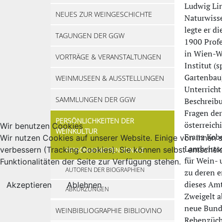
Ludwig Lin
NEUES ZUR WEINGESCHICHTE
Naturwisse
legte er d
TAGUNGEN DER GGW
1900 Prof
in Wien-W
VORTRÄGE & VERANSTALTUNGEN
Institut (
Gartenbau
WEINMUSEEN & AUSSTELLUNGEN
Unterrich
SAMMLUNGEN DER GGW
Beschreibu
Fragen der
PERSÖNLICHKEITEN DER
österreich
Wir benutzen Cookies
WEINKULTUR
Franz Kobe
Wir nutzen Cookies auf unserer Website. Einige von ihnen s
Landwirtsc
verbessern (Tracking Cookies). Sie können selbst entschei
PERSÖNLICHKEITEN VON A-Z
für Wein- 
Funktionalitäten der Seite zur Verfügung stehen.
AUTOREN DER BIOGRAPHIEN
zu deren e
dieses Amt
Akzeptieren
Ablehnen
ABKÜRZUNGEN
Zweigelt a
neue Bunde
WEINBIBLIOGRAPHIE BIBLIOVINO
Rebenzüch