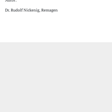
Autor:
Dr. Rudolf Nickenig, Remagen
Impressum
|
Datenschutzerklärung
|
Bildquellen
| Wir unterstützen