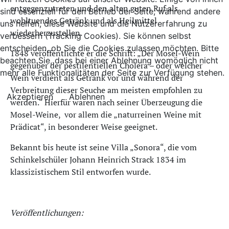
entgegenzutreten und den alten guten Ruf als
sind essenziell für den Betrieb der Seite, während andere
wohltuendes Getränk und als Heilmittel
uns helfen, diese Website und die Nutzererfahrung zu
wiederherzustellen.
verbessern (Tracking Cookies). Sie können selbst
entscheiden, ob Sie die Cookies zulassen möchten. Bitte
1848 veröffentlichte er die Schrift: „Der Mosel-Wein
beachten Sie, dass bei einer Ablehnung womöglich nicht
gegenüber der pestilentiellen Cholera – oder welcher
mehr alle Funktionalitäten der Seite zur Verfügung stehen.
Wein verdient als Getränk vor und während der
Verbreitung dieser Seuche am meisten empfohlen zu
Akzeptieren
Ablehnen
werden.“ Hierfür waren nach seiner Überzeugung die
Mosel-Weine, vor allem die „naturreinen Weine mit
Prädicat“, in besonderer Weise geeignet.
Bekannt bis heute ist seine Villa „Sonora“, die vom
Schinkelschüler Johann Heinrich Strack 1834 im
klassizistischem Stil entworfen wurde.
Veröffentlichungen: