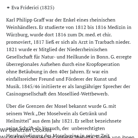
⚭ Eva Friderici (1825)
Karl Philipp Graff war der Enkel eines rheinischen
Weinhändlers. Er studierte von 1812 bis 1816 Medizin in
Würzburg, wurde dort 1816 zum Dr. med. et chir.
promoviert, 1817 ließ er sich als Arzt in Trarbach nieder.
1821 wurde er Mitglied der Niederrheinischen
Gesellschaft für Natur- und Heilkunde in Bonn. G. erregte
überregionales Aufsehen durch eine Kropfoperation
ohne Betäubung in den 40er Jahren. Er war ein
einfallsreicher Freund und Förderer der Kunst und
Musik. 1845/46 initiierte er als langjähriger Sprecher der
Casinogesellschaft den Mosellied-Wettbewerb.
Über die Grenzen der Mosel bekannt wurde G. mit
seinem Werk „Der Moselwein als Getränk und
Heilmittel“ aus dem Jahr 1821. Er selbst bezeichnete
seine Schrift als Versuch, der unberechtigten
Wir benutzen Cookies
Herabwürdigung des Moselweins in seiner Zeit
Wir nutzen Cookies auf unserer Website. Einige von ihnen