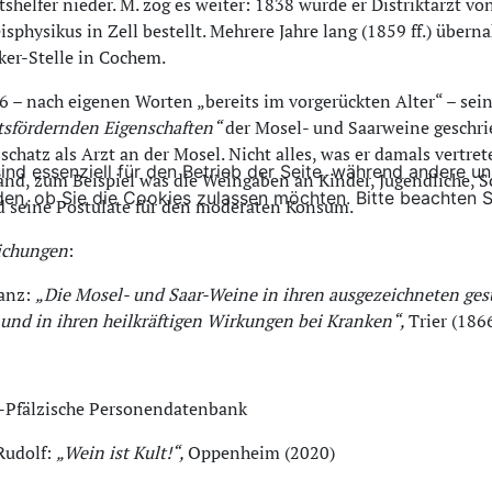
shelfer nieder. M. zog es weiter: 1838 wurde er Distriktarzt
isphysikus in Zell bestellt. Mehrere Jahre lang (1859 ff.) übern
ker-Stelle in Cochem.
6 – nach eigenen Worten „bereits im vorgerückten Alter“ – sei
tsfördernden Eigenschaften“
der Mosel- und Saarweine geschri
schatz als Arzt an der Mosel. Nicht alles, was er damals vertre
ind essenziell für den Betrieb der Seite, während andere u
nd, zum Beispiel was die Weingaben an Kinder, Jugendliche, S
den, ob Sie die Cookies zulassen möchten. Bitte beachten S
nd seine Postulate für den moderaten Konsum.
lichungen
:
ranz:
„Die Mosel- und Saar-Weine in ihren ausgezeichneten ges
nd in ihren heilkräftigen Wirkungen bei Kranken“,
Trier (186
-Pfälzische Personendatenbank
Rudolf:
„Wein ist Kult!“,
Oppenheim (2020)