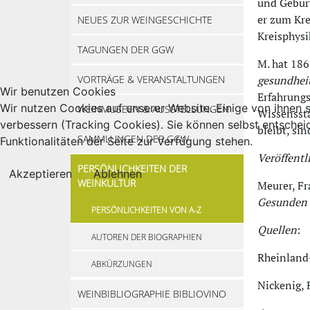
und Geburt
er zum Kre
NEUES ZUR WEINGESCHICHTE
Kreisphysi
TAGUNGEN DER GGW
M. hat 186
VORTRÄGE & VERANSTALTUNGEN
gesundhei
Wir benutzen Cookies
Erfahrungs
Wir nutzen Cookies auf unserer Website. Einige von ihnen s
WEINMUSEEN & AUSSTELLUNGEN
Wissenssta
verbessern (Tracking Cookies). Sie können selbst entschei
bleibt, si
SAMMLUNGEN DER GGW
Funktionalitäten der Seite zur Verfügung stehen.
Veröffent
PERSÖNLICHKEITEN DER
Akzeptieren
Ablehnen
WEINKULTUR
Meurer, F
Gesunden u
PERSÖNLICHKEITEN VON A-Z
Quellen
:
AUTOREN DER BIOGRAPHIEN
Rheinland
ABKÜRZUNGEN
Nickenig, 
WEINBIBLIOGRAPHIE BIBLIOVINO