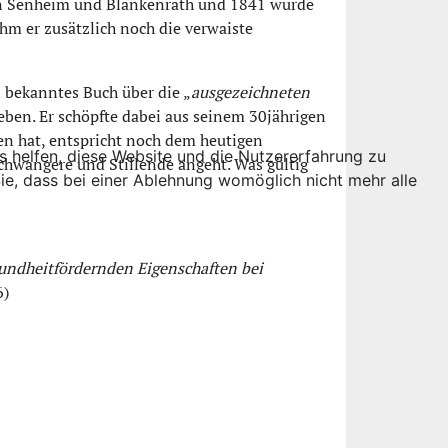
 von Senheim und Blankenrath und 1841 wurde
ahm er zusätzlich noch die verwaiste
n bekanntes Buch über die „
ausgezeichneten
eben. Er schöpfte dabei aus seinem 30jährigen
ten hat, entspricht noch dem heutigen
ns helfen, diese Website und die Nutzererfahrung zu
chwangere und Stillende angeht. Was gültig
ie, dass bei einer Ablehnung womöglich nicht mehr alle
undheitfördernden Eigenschaften bei
6)