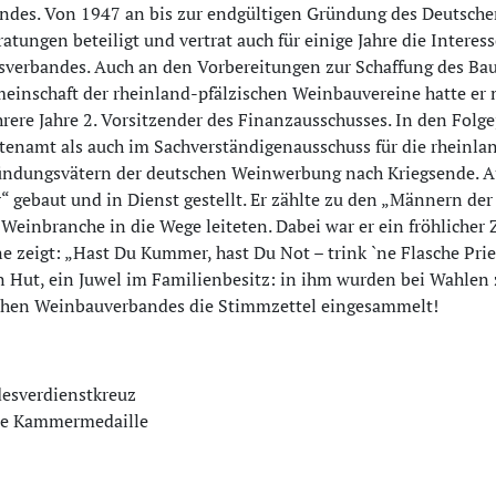
ndes. Von 1947 an bis zur endgültigen Gründung des Deutsche
atungen beteiligt und vertrat auch für einige Jahre die Intere
sverbandes. Auch an den Vorbereitungen zur Schaffung des Ba
einschaft der rheinland-pfälzischen Weinbauvereine hatte er 
rere Jahre 2. Vorsitzender des Finanzausschusses. In den Folge
enamt als auch im Sachverständigenausschuss für die rheinlan
ndungsvätern der deutschen Weinwerbung nach Kriegsende. Auf
“ gebaut und in Dienst gestellt. Er zählte zu den „Männern der
Weinbranche in die Wege leiteten. Dabei war er ein fröhlicher 
e zeigt: „Hast Du Kummer, hast Du Not – trink `ne Flasche P
n Hut, ein Juwel im Familienbesitz: in ihm wurden bei Wahle
chen Weinbauverbandes die Stimmzettel eingesammelt!
esverdienstkreuz
e Kammermedaille