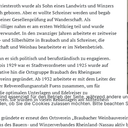
Priesteroth wurde als Sohn eines Landwirts und Winzers
h geboren. Aber er wollte Schreiner werden und begab
seiner Gesellenprüfung auf Wanderschaft. Als
williger nahm er am ersten Weltkrieg teil und wurde
erwundet. In den zwanziger Jahren arbeitete er zeitweise
i- und Silberhütte in Braubach und als Schreiner, die
haft und Weinbau bearbeitete er im Nebenbetrieb.
n er sich politisch und berufsständisch zu engagieren.
is 1929 war er Stadtverordneter und 1925 wurde auf
iative hin die Ortsgruppe Braubach des Rheingauer
eins gegründet. Ab 1932 arbeitete er mit dem Leiter der
er Rebveredlungsanstalt Fuess zusammen, um für
ie optimalen Unterlagen und Edelreiser zu
ind essenziell für den Betrieb der Seite, während andere u
eren. Sie wurden in vielen Rebanlagen am Mittelrhein
den, ob Sie die Cookies zulassen möchten. Bitte beachten S
gründete er erneut den Ortsverein „Braubacher Weinbauverei
ns des Bauern- und Winzerverbandes Rheinland-Nassau aktiv be