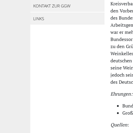
Kreisverba
KONTAKT ZUR GGW
den Vorber
des Bunde
LINKS
Arbeitsgem
war er meh
Bundessort
zu den Grü
Weinkeller
deutschen 
seine Wein
jedoch sei
des Deuts
Ehrungen:
Bund
Groß
Quellen
: