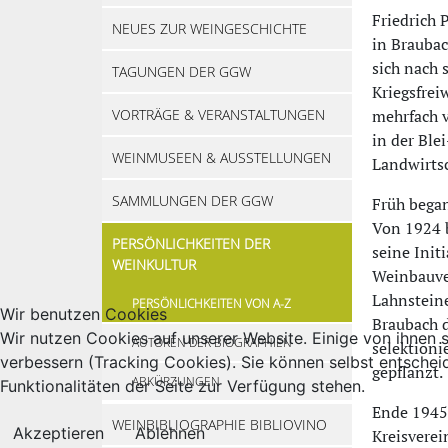
Friedrich 
NEUES ZUR WEINGESCHICHTE
in Braubac
sich nach 
TAGUNGEN DER GGW
Kriegsfrei
VORTRÄGE & VERANSTALTUNGEN
mehrfach v
in der Ble
WEINMUSEEN & AUSSTELLUNGEN
Landwirtsc
SAMMLUNGEN DER GGW
Früh began
Von 1924 b
PERSÖNLICHKEITEN DER
seine Init
WEINKULTUR
Weinbauver
Lahnstein
PERSÖNLICHKEITEN VON A-Z
Wir benutzen Cookies
Braubach d
Wir nutzen Cookies auf unserer Website. Einige von ihnen s
AUTOREN DER BIOGRAPHIEN
selektioni
verbessern (Tracking Cookies). Sie können selbst entschei
gepflanzt.
ABKÜRZUNGEN
Funktionalitäten der Seite zur Verfügung stehen.
Ende 1945 
WEINBIBLIOGRAPHIE BIBLIOVINO
Akzeptieren
Ablehnen
Kreisverei