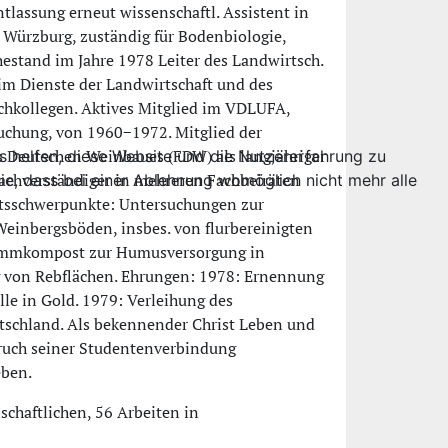
lassung erneut wissenschaftl. Assistent in
Würzburg, zuständig für Bodenbiologie,
stand im Jahre 1978 Leiter des Landwirtsch.
im Dienste der Landwirtschaft und des
chkollegen. Aktives Mitglied im VDLUFA,
suchung, von 1960−1972. Mitglied der
s Deutschen Weinbaues (FDW) als langjähriger
ns helfen, diese Website und die Nutzererfahrung zu
achverständiger in mehreren Fachbeiräten
ie, dass bei einer Ablehnung womöglich nicht mehr alle
itsschwerpunkte: Untersuchungen zur
einbergsböden, insbes. von flurbereinigten
hlammkompost zur Humusversorgung in
 von Rebflächen. Ehrungen: 1978: Ernennung
le in Gold. 1979: Verleihung des
tschland. Als bekennender Christ Leben und
ruch seiner Studentenverbindung
eben.
schaftlichen, 56 Arbeiten in