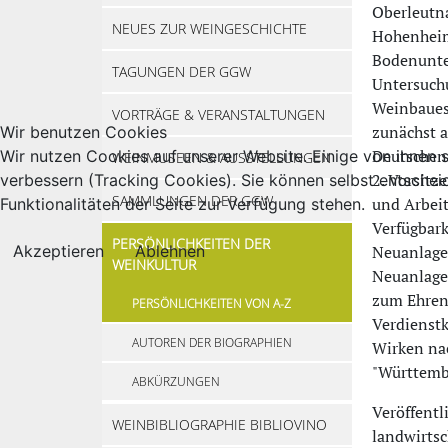
Oberleutna
NEUES ZUR WEINGESCHICHTE
Hohenheim
Bodenunter
TAGUNGEN DER GGW
Untersuchu
Weinbaues
VORTRÄGE & VERANSTALTUNGEN
zunächst a
Wir benutzen Cookies
Deutschen 
Wir nutzen Cookies auf unserer Website. Einige von ihnen s
WEINMUSEEN & AUSSTELLUNGEN
2. Vorsit
verbessern (Tracking Cookies). Sie können selbst entschei
SAMMLUNGEN DER GGW
und Arbei
Funktionalitäten der Seite zur Verfügung stehen.
Verfügbark
PERSÖNLICHKEITEN DER
Akzeptieren
Ablehnen
Neuanlage
WEINKULTUR
Neuanlage
zum Ehrenm
PERSÖNLICHKEITEN VON A-Z
Verdienst
AUTOREN DER BIOGRAPHIEN
Wirken na
"Württemb
ABKÜRZUNGEN
Veröffentl
WEINBIBLIOGRAPHIE BIBLIOVINO
landwirtsc