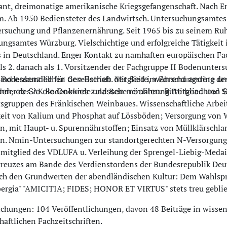
nt, dreimonatige amerikanische Kriegsgefangenschaft. Nach Ent
. Ab 1950 Bediensteter des Landwirtsch. Untersuchungsamtes 
suchung und Pflanzenernährung. Seit 1965 bis zu seinem Ruhe
ngsamtes Würzburg. Vielschichtige und erfolgreiche Tätigkeit 
 in Deutschland. Enger Kontakt zu namhaften europäischen Fa
ls 2. danach als 1. Vorsitzender der Fachgruppe II Bodenunter
Bodenkundlichen Gesellschaft. Mitglied im Forschungsring de
ind essenziell für den Betrieb der Seite, während andere u
zender des AK Bodenkunde und Rebenernährung. Mitglied und S
den, ob Sie die Cookies zulassen möchten. Bitte beachten S
tsgruppen des Fränkischen Weinbaues. Wissenschaftliche Arbe
eit von Kalium und Phosphat auf Lössböden; Versorgung von W
n, mit Haupt- u. Spurennährstoffen; Einsatz von Müllklärsc
n. Nmin-Untersuchungen zur standortgerechten N-Versorgung
itglied des VDLUFA u. Verleihung der Sprengel-Liebig-Medail
kreuzes am Bande des Verdienstordens der Bundesrepublik Deu
ch den Grundwerten der abendländischen Kultur: Dem Wahlsp
ergia" "AMICITIA; FIDES; HONOR ET VIRTUS" stets treu gebli
ichungen: 104 Veröffentlichungen, davon 48 Beiträge in wissen
haftlichen Fachzeitschriften.