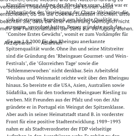
Klassifizierung Anfang der 90er Jahre voran. 1984 war er
verbessern (Tracking Cookies). Sie können selbst
Mitbegründer der Vereinigung der Charta-Weingüter, die
entscheiden, ob Sie die Cookies zulassen möchten. Bitte
sich ein strenges Regelwerk, um höchste Qualität zu
beachten Sie, dass bei einer Ablehnung womöglich nicht
erzeugen, verordnet hatten. Breuer gründete auch das
mehr alle Funktionalitäten der Seite zur Verfügung stehen.
"Comitee Erstes Gewächs", womit er zum Vorkämpfer für
die am 1.9.2000 für den Rheingau anerkannte
Akzeptieren
Ablehnen
Spitzenqualität wurde. Ohne ihn und seine Mitstreiter
sind die Gründung des "Rheingauer Gourmet- und Wein-
Festivals", die "Glorreichen Tage" sowie die
"Schlemmerwochen" nicht denkbar. Sein Arbeitsfeld
Weinbau und Weinmarkt reichte weit über den Rheingau
hinaus. So bereiste er die USA, Asien, Australien sowie
Südafrika, um für den trockenen Rheingauer Riesling zu
werben. Mit Freunden aus der Pfalz und von der Ahr
gründete er in Portugal ein Weingut der Spitzenklasse.
Aber auch in seiner Heimatstadt stand B. in vorderster
Front für eine positive Stadtentwicklung. 1989−1993
nahm er als Stadtverordneter der FDP vielseitige