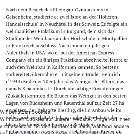
Nach dem Besuch des Rheingau-Gymnasiums in
Geisenheim, studierte er zwei Jahre an der "Höheren
Handelsschule" in Neuchâtel in der Schweiz. Es folgte ein
weinbauliches Praktikum in Burgund, dem sich das
Studium des Weinbaus an der Hochschule in Montpellier
in Frankreich anschloss. Nach einem einjährigen
Aufenthalt in USA, wo er bei der American Express
Company ein einjähriges Praktikum absolvierte, lernte er
auch den Weinbau in Kalifornien kennen. So bestens
vorbereitet, übernahm er mit seinem Bruder Heinrich
(*1944) Ende der 70er Jahre das Weingut der Eltern, das
damals 8 ha umfasste. Durch umsichtige Erweiterungen
(Zukäufe) konnten die Brüder das Weingut in den besten
Lagen von Rüdesheim und Rauenthal auf zur Zeit 27 ha
erweitern. Zur Rebsorte Riesling, die im Anbau wie im
Wir benutzen Cookies
Keller hoch geschätzt ist, kam in den 90er Jahren der
Wir nutzen Cookies auf unserer Website. Einige von ihnen
blaue Spätburgunder hinzu. Im Bestreben, nur
sind essenziell für den Betrieb der Seite, während andere
Spitzenqualität zu erzeugen, trieb Bernhard Breuer die
uns helfen, diese Website und die Nutzererfahrung zu